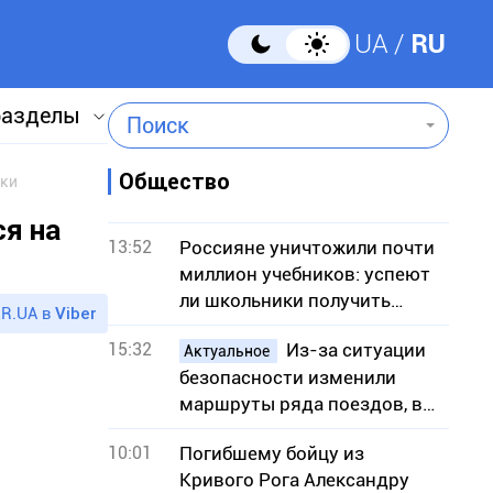
UA
RU
разделы
Поиск
Общество
дки
я на
13:52
Россияне уничтожили почти
миллион учебников: успеют
ли школьники получить
R.UA в
Viber
книги к учебному году
15:32
Из-за ситуации
Актуальное
безопасности изменили
маршруты ряда поездов, в
частности сообщением с
10:01
Погибшему бойцу из
Кривым Рогом
Кривого Рога Александру