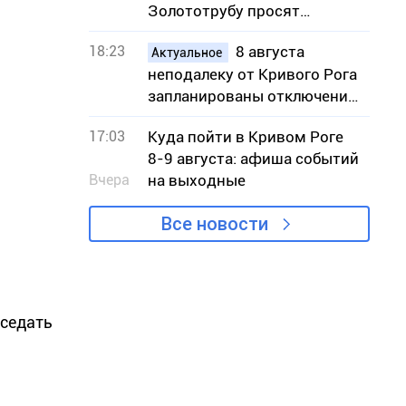
Золототрубу просят
присвоить звание Героя
18:23
8 августа
Украины
Актуальное
неподалеку от Кривого Рога
запланированы отключения
света – адреса
17:03
Куда пойти в Кривом Роге
8-9 августа: афиша событий
Вчера
на выходные
Все новости
оседать