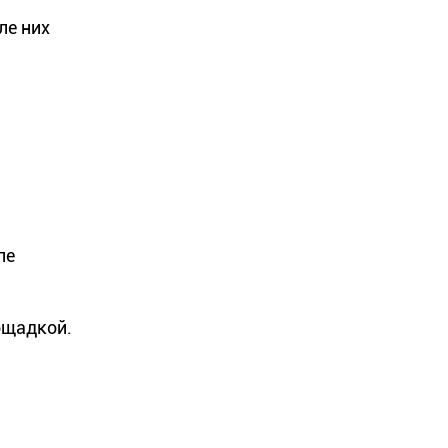
ле них
ле
ощадкой.