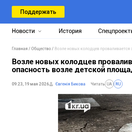
Поддержать
Новости
История
Спецпроект
Главная
Общество
Возле новых колодцев проваливается 
Возле новых колодцев провалив
опасность возле детской площа
09:23, 19 мая 2026
Євгенія Бикова
Читать
UA
RU