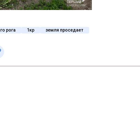
го рога
1кр
земля проседает