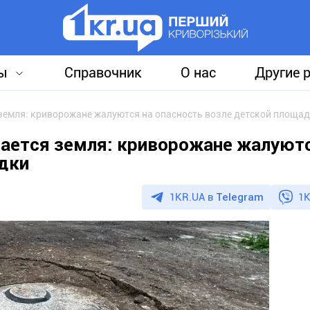
ы
Справочник
О нас
Другие 
земля: криворожане жалуются на опасность возле детской площа
ается земля: криворожане жалуютс
дки
1KR.UA в
Telegram
1K