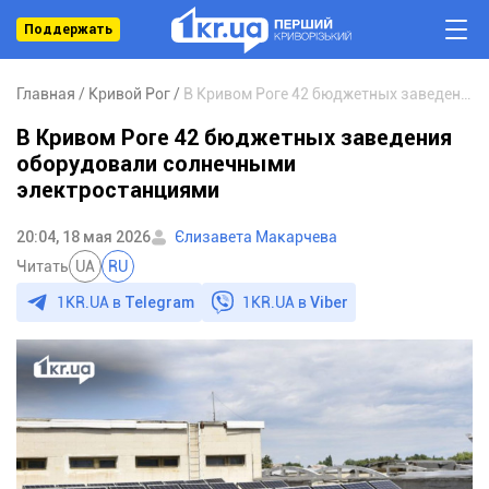
Поддержать
Главная
Кривой Рог
В Кривом Роге 42 бюджетных заведения оборудовали солнечными электростанциями
В Кривом Роге 42 бюджетных заведения
оборудовали солнечными
электростанциями
20:04, 18 мая 2026
Єлизавета Макарчева
Читать
UA
RU
1KR.UA в
Telegram
1KR.UA в
Viber