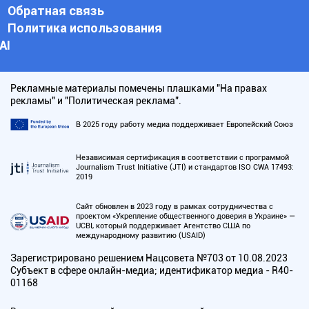
Обратная связь
Политика использования
АI
Рекламные материалы помечены плашками "На правах
рекламы" и "Политическая реклама".
В 2025 году работу медиа поддерживает Европейский Союз
Независимая сертификация в соответствии с программой
Journalism Trust Initiative (JTI) и стандартов ISO CWA 17493:
2019
Сайт обновлен в 2023 году в рамках сотрудничества с
проектом «Укрепление общественного доверия в Украине» —
UCBI, который поддерживает Агентство США по
международному развитию (USAID)
Зарегистрировано решением Нацсовета №703 от 10.08.2023
Субъект в сфере онлайн-медиа; идентификатор медиа - R40-
01168