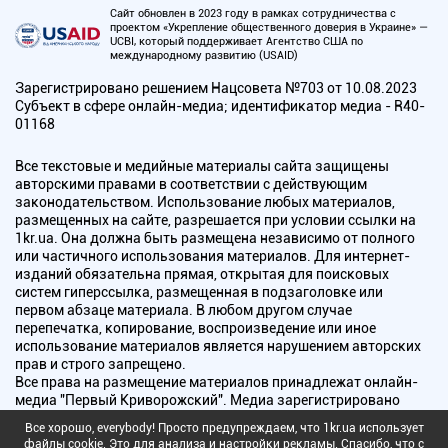
Сайт обновлен в 2023 году в рамках сотрудничества с
проектом «Укрепление общественного доверия в Украине» —
UCBI, который поддерживает Агентство США по
международному развитию (USAID)
Зарегистрировано решением Нацсовета №703 от 10.08.2023
Субъект в сфере онлайн-медиа; идентификатор медиа - R40-
01168
Все текстовые и медийные материалы сайта защищены
авторскими правами в соответствии с действующим
законодательством. Использование любых материалов,
размещенных на сайте, разрешается при условии ссылки на
1kr.ua. Она должна быть размещена независимо от полного
или частичного использования материалов. Для интернет-
изданий обязательна прямая, открытая для поисковых
систем гиперссылка, размещенная в подзаголовке или
первом абзаце материала. В любом другом случае
перепечатка, копирование, воспроизведение или иное
использование материалов является нарушением авторских
прав и строго запрещено.
Все права на размещение материалов принадлежат онлайн-
медиа "Первый Криворожский". Медиа зарегистрировано
Национальным советом Украины по вопросам телевидения и
Все хорошо, everybody! Просто предупреждаем, что 1kr.ua использует
радиовещания.
файлы cookie. Это для анализа и настройки рекламы. Спасибо, что с