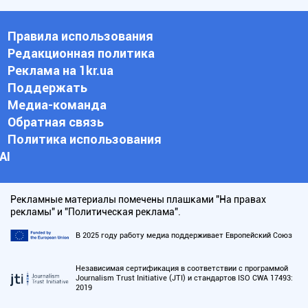
Правила использования
Редакционная политика
Реклама на 1kr.ua
Поддержать
Медиа-команда
Обратная связь
Политика использования
АI
Рекламные материалы помечены плашками "На правах
рекламы" и "Политическая реклама".
В 2025 году работу медиа поддерживает Европейский Союз
Независимая сертификация в соответствии с программой
Journalism Trust Initiative (JTI) и стандартов ISO CWA 17493:
2019