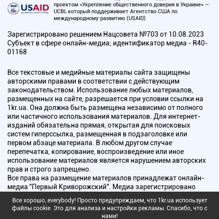
проектом «Укрепление общественного доверия в Украине» —
UCBI, который поддерживает Агентство США по
международному развитию (USAID)
Зарегистрировано решением Нацсовета №703 от 10.08.2023
Субъект в сфере онлайн-медиа; идентификатор медиа - R40-
01168
Все текстовые и медийные материалы сайта защищены
авторскими правами в соответствии с действующим
законодательством. Использование любых материалов,
размещенных на сайте, разрешается при условии ссылки на
1kr.ua. Она должна быть размещена независимо от полного
или частичного использования материалов. Для интернет-
изданий обязательна прямая, открытая для поисковых
систем гиперссылка, размещенная в подзаголовке или
первом абзаце материала. В любом другом случае
перепечатка, копирование, воспроизведение или иное
использование материалов является нарушением авторских
прав и строго запрещено.
Все права на размещение материалов принадлежат онлайн-
медиа "Первый Криворожский". Медиа зарегистрировано
Национальным советом Украины по вопросам телевидения и
Все хорошо, everybody! Просто предупреждаем, что 1kr.ua использует
радиовещания.
файлы cookie. Это для анализа и настройки рекламы. Спасибо, что с
нами!