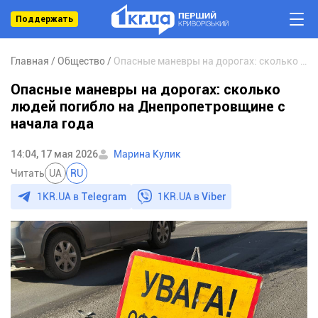
Поддержать
Главная
Общество
Опасные маневры на дорогах: сколько людей погибло на Днепропетровщине с начала года
Опасные маневры на дорогах: сколько
людей погибло на Днепропетровщине с
начала года
14:04, 17 мая 2026
Марина Кулик
Читать
UA
RU
1KR.UA в
Telegram
1KR.UA в
Viber