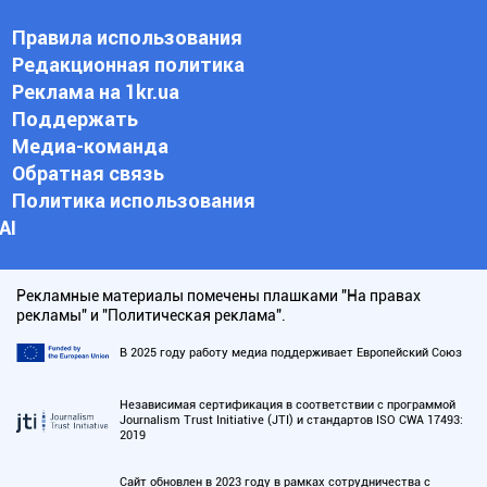
Правила использования
Редакционная политика
Реклама на 1kr.ua
Поддержать
Медиа-команда
Обратная связь
Политика использования
АI
Рекламные материалы помечены плашками "На правах
рекламы" и "Политическая реклама".
В 2025 году работу медиа поддерживает Европейский Союз
Независимая сертификация в соответствии с программой
Journalism Trust Initiative (JTI) и стандартов ISO CWA 17493:
2019
Сайт обновлен в 2023 году в рамках сотрудничества с