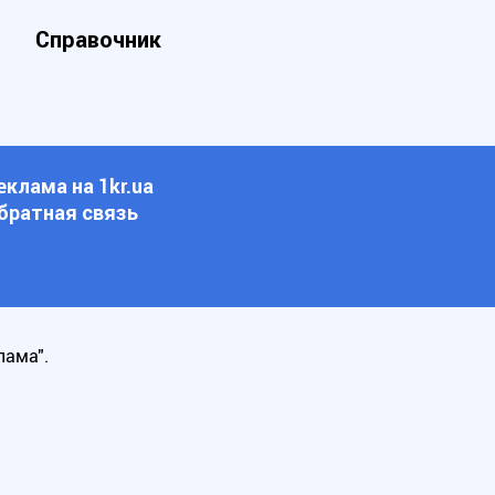
Справочник
еклама на 1kr.ua
братная связь
лама".