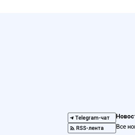
Новос
Telegram-чат
Все но
RSS-лента