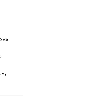
 Уже
о
ому