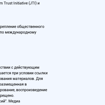
ust Initiative (JTI) и
крепление общественного
А по международному
тствии с действующим
ается при условии ссылки
зования материалов. Для
 размещенная в
ирование, воспроизведение
прещено.
ий". Медиа