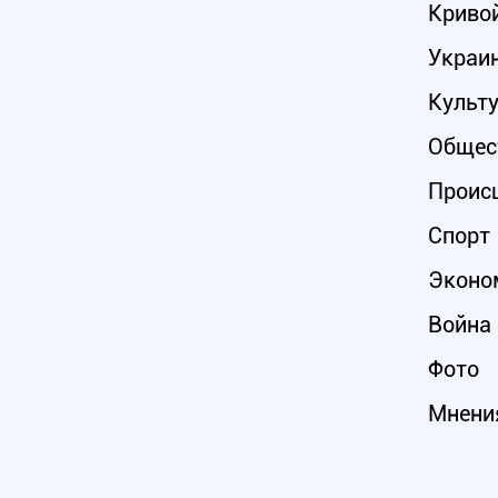
Кривой
Украи
Культ
Общес
Проис
Спорт
Эконо
Война 
Фото
Мнени