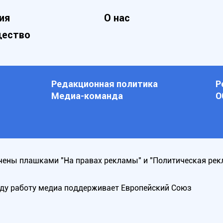
ия
О нас
ество
Редакционная политика
Р
Медиа-команда
О
ены плашками "На правах рекламы" и "Политическая рек
оду работу медиа поддерживает Европейский Союз