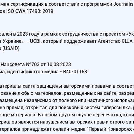
ая сертификация в соответствии с программой Journalism Tr
ов ISO CWA 17493: 2019
овлен в 2023 году в рамках сотрудничества с проектом «У
в Украине» — UCBI, который поддерживает Агентство СШ
 (USAID)
Нацсовета №703 от 10.08.2023
иа; идентификатор медиа - R40-01168
материалы сайта защищены авторскими правами в соотве
ование любых материалов, размещенных на сайте, разреш
 размещена независимо от полного или частичного исполь
на прямая, открытая для поисковых систем гиперссылка,
заце материала. В любом другом случае перепечатка, коп
ериалов является нарушением авторских прав и строго за
атериалов принадлежат онлайн-медиа "Первый Криворожск