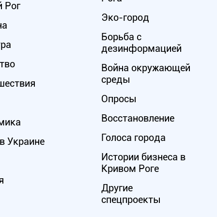
 Рог
Эко-город
на
Борьба с
ура
дезинформацией
тво
Война окружающей
среды
шествия
Опросы
Восстановление
мика
Голоса города
в Украине
Истории бизнеса в
Кривом Роге
я
Другие
спецпроекты