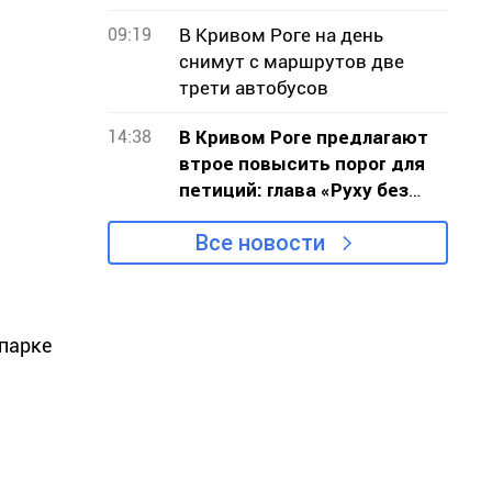
09:19
В Кривом Роге на день
снимут с маршрутов две
трети автобусов
14:38
В Кривом Роге предлагают
втрое повысить порог для
петиций: глава «Руху без
меж» обратился к власти с
Все новости
критикой проекта
парке