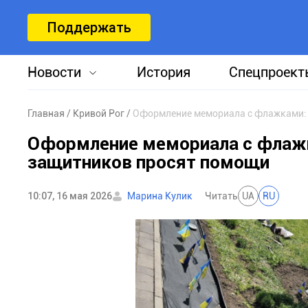
Поддержать
Новости
История
Спецпроект
Главная
Кривой Рог
Оформление мемориала с флажками: 
Оформление мемориала с флажк
защитников просят помощи
10:07, 16 мая 2026
Марина Кулик
Читать
UA
RU