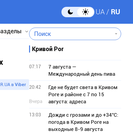
UA
RU
разделы
Поиск
Кривой Рог
х
07:17
7 августа —
Международный день пива
R.UA в
Viber
20:42
Где не будет света в Кривом
Роге и районе с 7 по 15
Вчера
августа: адреса
13:03
Дожди с грозами и до +34°С:
погода в Кривом Роге на
выходные 8-9 августа