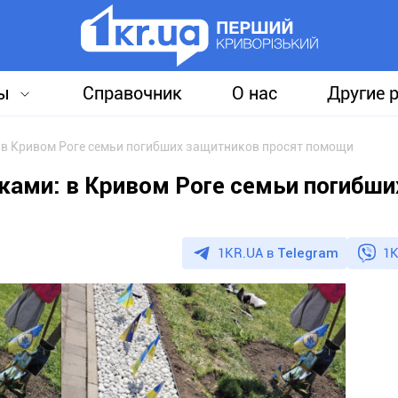
ы
Справочник
О нас
Другие 
в Кривом Роге семьи погибших защитников просят помощи
ами: в Кривом Роге семьи погибши
1KR.UA в
Telegram
1K