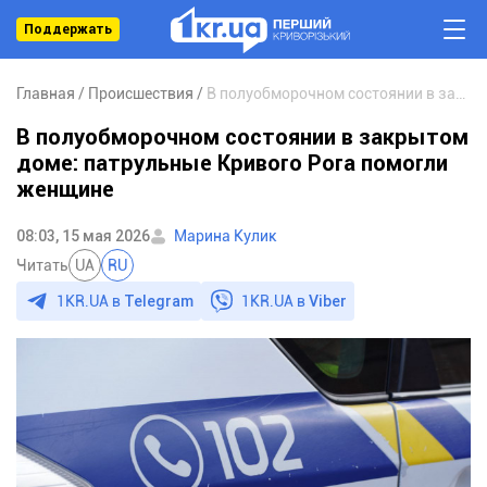
Поддержать
Главная
Происшествия
В полуобморочном состоянии в закрытом доме: патрульные Кривого Рога помогли женщине
В полуобморочном состоянии в закрытом
доме: патрульные Кривого Рога помогли
женщине
08:03, 15 мая 2026
Марина Кулик
Читать
UA
RU
1KR.UA в
Telegram
1KR.UA в
Viber