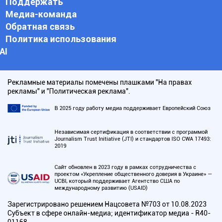
Поддержать
Медиа-команда
Обратная связь
Политика использования
АI
Рекламные материалы помечены плашками "На правах
рекламы" и "Политическая реклама".
В 2025 году работу медиа поддерживает Европейский Союз
Независимая сертификация в соответствии с программой
Journalism Trust Initiative (JTI) и стандартов ISO CWA 17493:
2019
Сайт обновлен в 2023 году в рамках сотрудничества с
проектом «Укрепление общественного доверия в Украине» —
UCBI, который поддерживает Агентство США по
международному развитию (USAID)
Зарегистрировано решением Нацсовета №703 от 10.08.2023
Субъект в сфере онлайн-медиа; идентификатор медиа - R40-