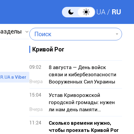
UA
RU
разделы
Поиск
Кривой Рог
09:02
8 августа — День войск
связи и кибербезопасности
R.UA в
Viber
Вчера
Вооруженных Сил Украины
15:04
Устав Криворожской
городской громады: нужен
Вчера
ли нам день памяти
умерших городских голов?
11:24
Сколько времени нужно,
чтобы проехать Кривой Рог