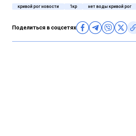
кривой рог новости
1кр
нет воды кривой рог
Поделиться в соцсетях