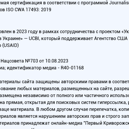
ая сертификация в соответствии с программой Journalism Tr
ов ISO CWA 17493: 2019
овлен в 2023 году в рамках сотрудничества с проектом «У
в Украине» — UCBI, который поддерживает Агентство СШ
 (USAID)
Нацсовета №703 от 10.08.2023
иа; идентификатор медиа - R40-01168
материалы сайта защищены авторскими правами в соотве
ование любых материалов, размещенных на сайте, разреш
 размещена независимо от полного или частичного исполь
на прямая, открытая для поисковых систем гиперссылка,
заце материала. В любом другом случае перепечатка, коп
ериалов является нарушением авторских прав и строго за
атериалов принадлежат онлайн-медиа "Первый Криворожск