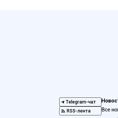
Новос
Telegram-чат
Все но
RSS-лента