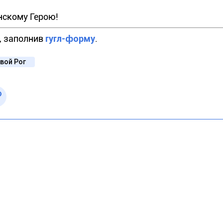
нскому Герою!
о, заполнив
гугл-форму
.
вой Рог