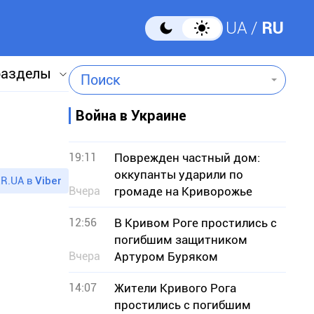
UA
RU
разделы
Поиск
Война в Украине
19:11
Поврежден частный дом:
оккупанты ударили по
R.UA в
Viber
Вчера
громаде на Криворожье
12:56
В Кривом Роге простились с
погибшим защитником
Вчера
Артуром Буряком
14:07
Жители Кривого Рога
простились с погибшим