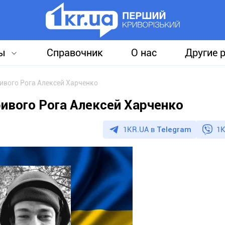
ы
Справочник
О нас
Другие 
ивого Рога Алексей Харченко
ивого Рога Алексей Харченко
1KR.UA в
Telegram
1K