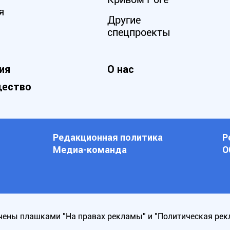
я
Другие
спецпроекты
ия
О нас
ество
Редакционная политика
Р
Медиа-команда
О
ены плашками "На правах рекламы" и "Политическая рек