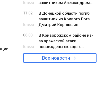
Вчера
защитником Александром
Дедяевым
17:02
В Донецкой области погиб
защитник из Кривого Рога
Вчера
Дмитрий Корнюшин
08:03
В Криворожском районе из-
за вражеской атаки
Вчера
повреждены склады с
ации
зерном
Все новости