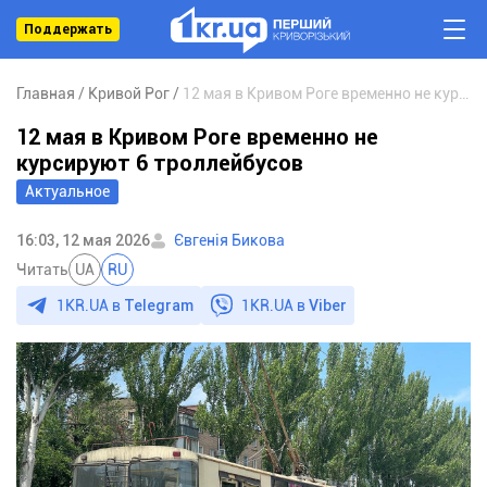
Поддержать
Главная
Кривой Рог
12 мая в Кривом Роге временно не курсируют 6 троллейбусов
12 мая в Кривом Роге временно не
курсируют 6 троллейбусов
Актуальное
16:03, 12 мая 2026
Євгенія Бикова
Читать
UA
RU
1KR.UA в
Telegram
1KR.UA в
Viber