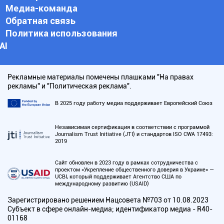
Медиа-команда
Обратная связь
Политика использования
АI
Рекламные материалы помечены плашками "На правах
рекламы" и "Политическая реклама".
В 2025 году работу медиа поддерживает Европейский Союз
Независимая сертификация в соответствии с программой
Journalism Trust Initiative (JTI) и стандартов ISO CWA 17493:
2019
Сайт обновлен в 2023 году в рамках сотрудничества с
проектом «Укрепление общественного доверия в Украине» —
UCBI, который поддерживает Агентство США по
международному развитию (USAID)
Зарегистрировано решением Нацсовета №703 от 10.08.2023
Субъект в сфере онлайн-медиа; идентификатор медиа - R40-
01168