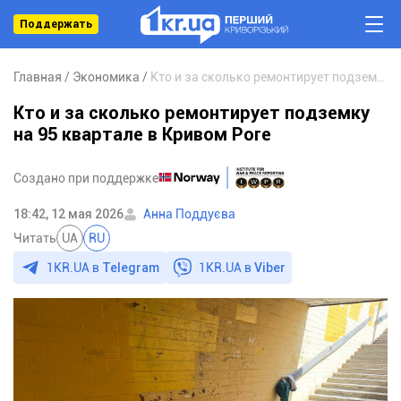
Поддержать
Главная
Экономика
Кто и за сколько ремонтирует подземку на 95 квартале в Кривом Роге
Кто и за сколько ремонтирует подземку
на 95 квартале в Кривом Роге
Создано при поддержке
18:42, 12 мая 2026
Анна Поддуєва
Читать
UA
RU
1KR.UA в
Telegram
1KR.UA в
Viber