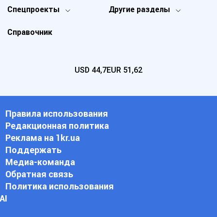
Спецпроекты
Другие разделы
Справочник
USD
44,7
EUR
51,62
Правила использования
Редакционная политика
Реклама на 1kr.ua
Поддержать
Медиа-команда
Обратная связь
Политика использования
АI