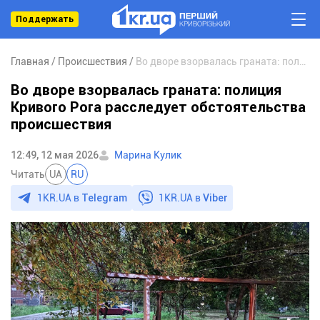
Поддержать
Главная
Происшествия
Во дворе взорвалась граната: полиция Кривого Рога расследует обстоятельства происшествия
Во дворе взорвалась граната: полиция
Кривого Рога расследует обстоятельства
происшествия
12:49, 12 мая 2026
Марина Кулик
Читать
UA
RU
1KR.UA в
Telegram
1KR.UA в
Viber