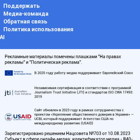
Поддержать
Медиа-команда
Обратная связь
Политика использования
АI
Рекламные материалы помечены плашками "На правах
рекламы" и "Политическая реклама".
В 2025 году работу медиа поддерживает Европейский Союз
Независимая сертификация в соответствии с программой
Journalism Trust Initiative (JTI) и стандартов ISO CWA 17493:
2019
Сайт обновлен в 2023 году в рамках сотрудничества с
проектом «Укрепление общественного доверия в Украине» —
UCBI, который поддерживает Агентство США по
международному развитию (USAID)
Зарегистрировано решением Нацсовета №703 от 10.08.2023
Субъект в сфере онлайн-медиа; идентификатор медиа - R40-