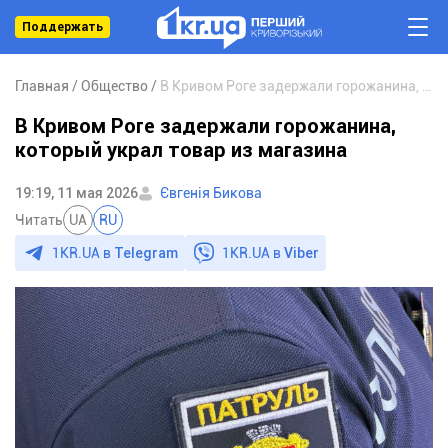
Поддержать
Главная
Общество
В Кривом Роге задержали горожанина, который украл товар из магазина
В Кривом Роге задержали горожанина,
который украл товар из магазина
19:19, 11 мая 2026
Євгенія Бикова
Читать
UA
RU
1KR.UA в
Telegram
1KR.UA в
Viber