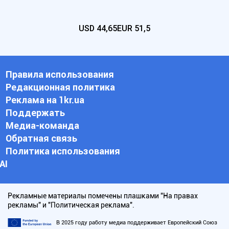
USD
44,65
EUR
51,5
Правила использования
Редакционная политика
Реклама на 1kr.ua
Поддержать
Медиа-команда
Обратная связь
Политика использования
АI
Рекламные материалы помечены плашками "На правах
рекламы" и "Политическая реклама".
В 2025 году работу медиа поддерживает Европейский Союз