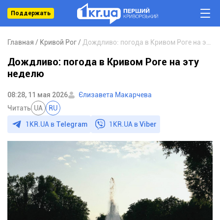
Поддержать
Главная
Кривой Рог
Дождливо: погода в Кривом Роге на эту неделю
Дождливо: погода в Кривом Роге на эту
неделю
08:28, 11 мая 2026
Єлизавета Макарчева
Читать
UA
RU
1KR.UA в
Telegram
1KR.UA в
Viber