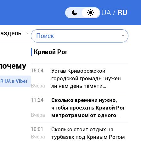
UA
RU
разделы
Поиск
Кривой Рог
почему
15:04
Устав Криворожской
городской громады: нужен
R.UA в
Viber
Вчера
ли нам день памяти
умерших городских голов?
11:24
Сколько времени нужно,
чтобы проехать Кривой Рог
Вчера
метротрамом от одного
конца к другому
10:01
Сколько стоит отдых на
Вчера
турбазах под Кривым Рогом