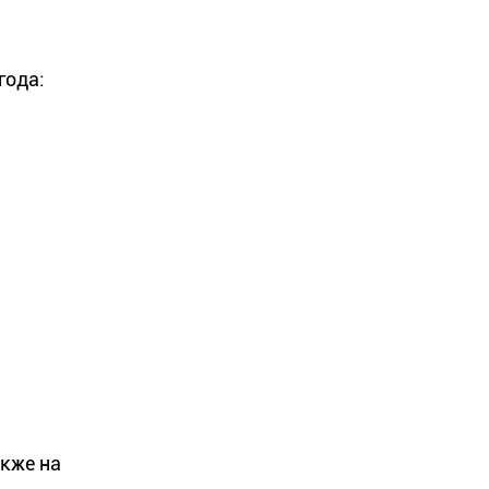
года:
акже на