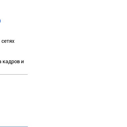
и
 сетях
а кадров и