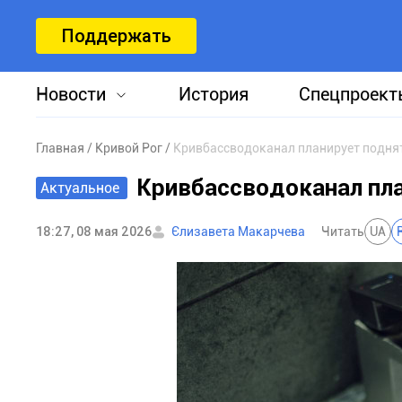
Поддержать
Новости
История
Спецпроект
Главная
Кривой Рог
Кривбассводоканал планирует подня
Кривбассводоканал пла
Актуальное
18:27, 08 мая 2026
Єлизавета Макарчева
Читать
UA