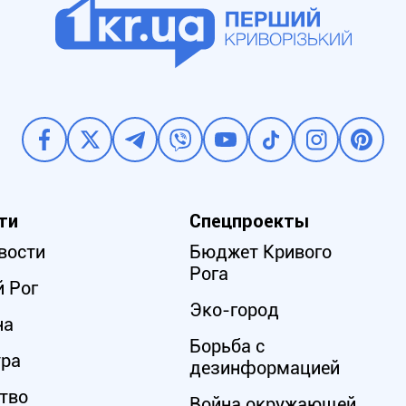
ти
Спецпроекты
вости
Бюджет Кривого
Рога
 Рог
Эко-город
на
Борьба с
ура
дезинформацией
тво
Война окружающей