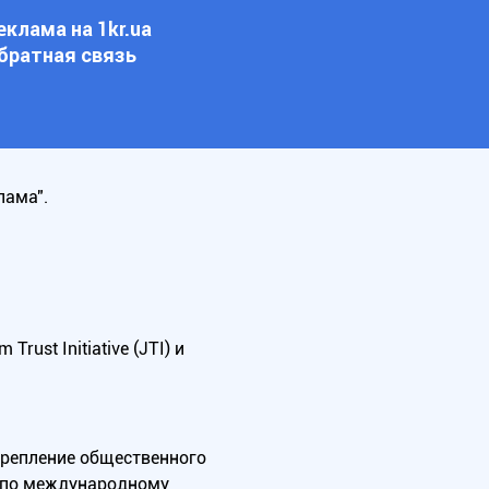
еклама на 1kr.ua
братная связь
лама".
ust Initiative (JTI) и
крепление общественного
А по международному