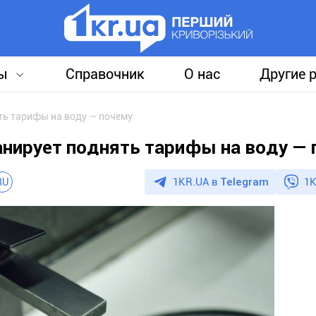
ы
Справочник
О нас
Другие 
ть тарифы на воду — почему
нирует поднять тарифы на воду — 
1KR.UA в
Telegram
1K
RU