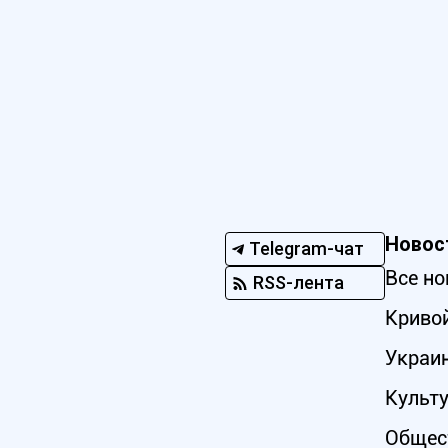
Новос
Telegram-чат
Все но
RSS-лента
Кривой
Украи
Культ
Общес