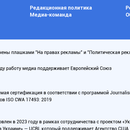
Редакционная политика
Р
Медиа-команда
О
ены плашками "На правах рекламы" и "Политическая рек
оду работу медиа поддерживает Европейский Союз
ая сертификация в соответствии с программой Journalism Tr
ов ISO CWA 17493: 2019
овлен в 2023 году в рамках сотрудничества с проектом «У
в Украине» — UCBI, который поддерживает Агентство СШ