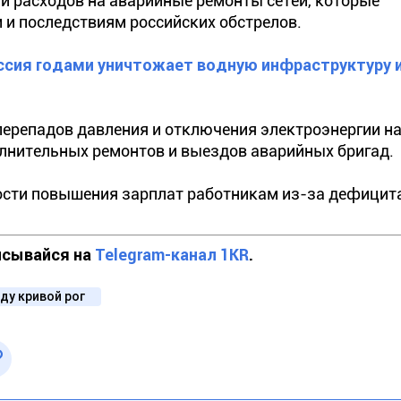
и расходов на аварийные ремонты сетей, которые
 и последствиям российских обстрелов.
ссия годами уничтожает водную инфраструктуру 
перепадов давления и отключения электроэнергии на
олнительных ремонтов и выездов аварийных бригад.
мости повышения зарплат работникам из-за дефицит
исывайся на
Telegram-канал 1KR
.
ду кривой рог