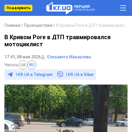
Поддержать
Главная
Происшествия
В Кривом Роге в ДТП травмировался мотоциклист
В Кривом Роге в ДТП травмировался
мотоциклист
17:41, 08 мая 2026
Єлизавета Макарчева
Читать
UA
RU
1KR.UA в
Telegram
1KR.UA в
Viber