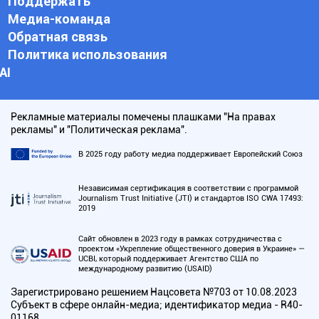
Поддержать
Медиа-команда
Обратная связь
Политика использования
АI
Рекламные материалы помечены плашками "На правах
рекламы" и "Политическая реклама".
В 2025 году работу медиа поддерживает Европейский Союз
Независимая сертификация в соответствии с программой
Journalism Trust Initiative (JTI) и стандартов ISO CWA 17493:
2019
Сайт обновлен в 2023 году в рамках сотрудничества с
проектом «Укрепление общественного доверия в Украине» —
UCBI, который поддерживает Агентство США по
международному развитию (USAID)
Зарегистрировано решением Нацсовета №703 от 10.08.2023
Субъект в сфере онлайн-медиа; идентификатор медиа - R40-
01168