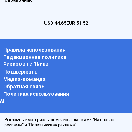
Справочник
USD
44,65
EUR
51,52
Правила использования
Редакционная политика
Реклама на 1kr.ua
Поддержать
Медиа-команда
Обратная связь
Политика использования
АI
Рекламные материалы помечены плашками "На правах
рекламы" и "Политическая реклама".