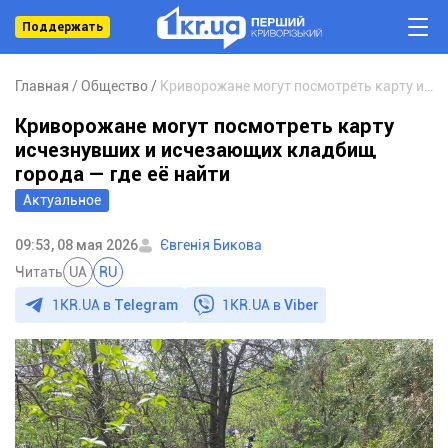
Поддержать
Главная
Общество
Криворожане могут посмотреть карту исчезнувших и исчезающих кладбищ города — где её найти
Криворожане могут посмотреть карту
исчезнувших и исчезающих кладбищ
города — где её найти
Актуальное
09:53, 08 мая 2026
Євгенія Бикова
Читать
UA
RU
1KR.UA в
Telegram
1KR.UA в
Viber