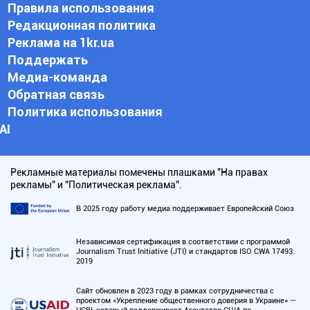
Правила использования
Редакционная политика
Реклама на 1kr.ua
Поддержать
Медиа-команда
Обратная связь
Политика использования
АI
Рекламные материалы помечены плашками "На правах
рекламы" и "Политическая реклама".
В 2025 году работу медиа поддерживает Европейский Союз
Независимая сертификация в соответствии с программой
Journalism Trust Initiative (JTI) и стандартов ISO CWA 17493:
2019
Сайт обновлен в 2023 году в рамках сотрудничества с
проектом «Укрепление общественного доверия в Украине» —