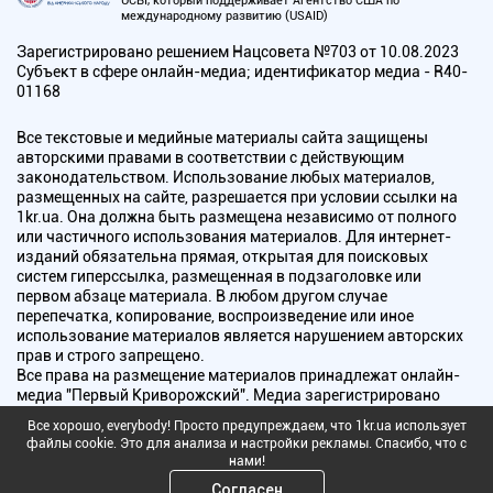
UCBI, который поддерживает Агентство США по
международному развитию (USAID)
Зарегистрировано решением Нацсовета №703 от 10.08.2023
Субъект в сфере онлайн-медиа; идентификатор медиа - R40-
01168
Все текстовые и медийные материалы сайта защищены
авторскими правами в соответствии с действующим
законодательством. Использование любых материалов,
размещенных на сайте, разрешается при условии ссылки на
1kr.ua. Она должна быть размещена независимо от полного
или частичного использования материалов. Для интернет-
изданий обязательна прямая, открытая для поисковых
систем гиперссылка, размещенная в подзаголовке или
первом абзаце материала. В любом другом случае
перепечатка, копирование, воспроизведение или иное
использование материалов является нарушением авторских
прав и строго запрещено.
Все права на размещение материалов принадлежат онлайн-
медиа "Первый Криворожский". Медиа зарегистрировано
Национальным советом Украины по вопросам телевидения и
Все хорошо, everybody! Просто предупреждаем, что 1kr.ua использует
радиовещания.
файлы cookie. Это для анализа и настройки рекламы. Спасибо, что с
нами!
Copyright © 2010 - 2026 Все права защищены
Согласен