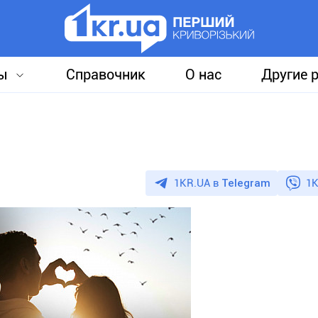
ы
Справочник
О нас
Другие 
1KR.UA в
Telegram
1K