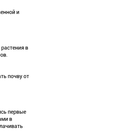
венной и
 растения в
ов.
ть почву от
ись первые
ами в
плачивать