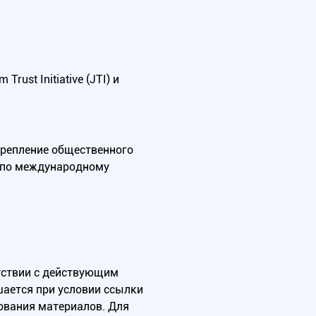
ust Initiative (JTI) и
крепление общественного
А по международному
тствии с действующим
ается при условии ссылки
зования материалов. Для