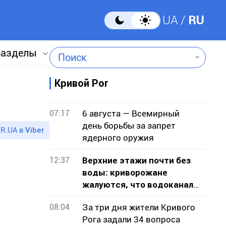
UA
RU
разделы
Поиск
Кривой Рог
07:17
6 августа — Всемирный
день борьбы за запрет
R.UA в
Viber
ядерного оружия
12:37
Верхние этажи почти без
воды: криворожане
жалуются, что водоканал
не признает проблему
08:04
За три дня жители Кривого
Рога задали 34 вопроса