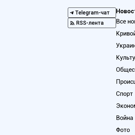
Новос
Telegram-чат
Все но
RSS-лента
Кривой
Украи
Культ
Общес
Проис
Спорт
Эконо
Война 
Фото