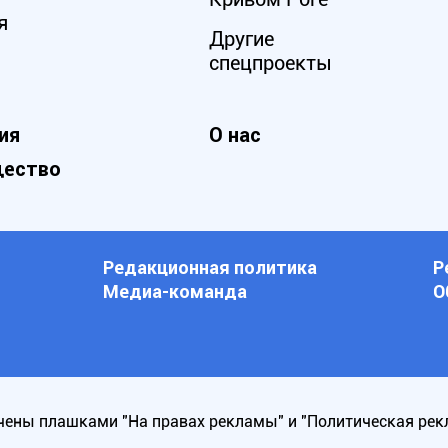
я
Другие
спецпроекты
ия
О нас
ество
Редакционная политика
Р
Медиа-команда
О
ены плашками "На правах рекламы" и "Политическая рек