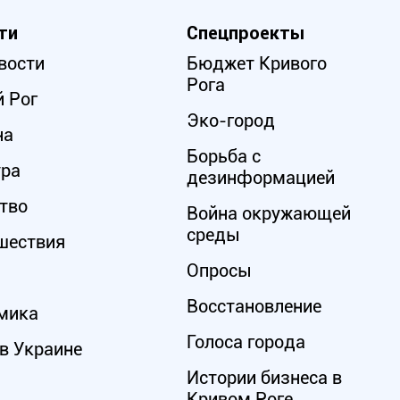
ти
Спецпроекты
вости
Бюджет Кривого
Рога
 Рог
Эко-город
на
Борьба с
ура
дезинформацией
тво
Война окружающей
среды
шествия
Опросы
Восстановление
мика
Голоса города
в Украине
Истории бизнеса в
Кривом Роге