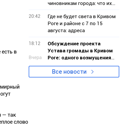
чиновникам города: что их
беспокоило
20:42
Где не будет света в Кривом
Роге и районе с 7 по 15
августа: адреса
18:12
Обсуждение проекта
Устава громады в Кривом
 есть в
Вчера
Роге: одного возмущения
мало, нужно действовать
Все новости
семирный
огут
н — так
еплое слово