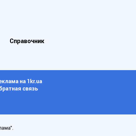
Справочник
еклама на 1kr.ua
братная связь
лама".