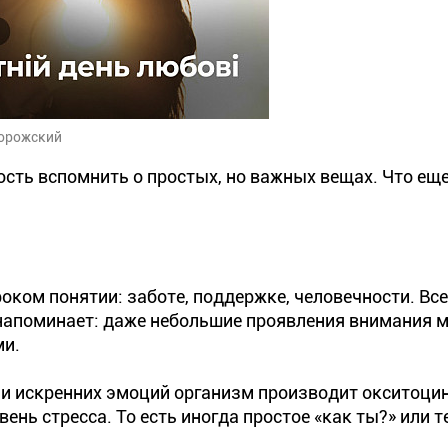
ворожский
ть вспомнить о простых, но важных вещах. Что еще
роком понятии: заботе, поддержке, человечности. В
 напоминает: даже небольшие проявления внимания м
ми.
или искренних эмоций организм производит окситоци
ь стресса. То есть иногда простое «как ты?» или т