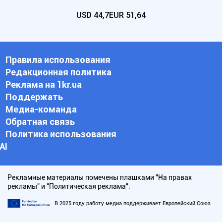
USD
44,7
EUR
51,64
Правила использования
Редакционная политика
Реклама на 1kr.ua
Поддержать
Медиа-команда
Обратная связь
Политика использования
АI
Рекламные материалы помечены плашками "На правах
рекламы" и "Политическая реклама".
В 2025 году работу медиа поддерживает Европейский Союз