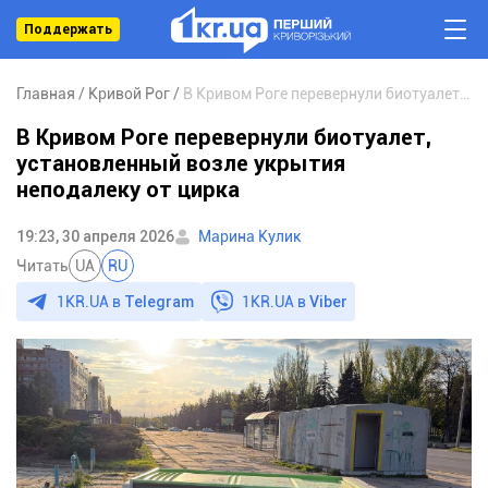
Поддержать
Главная
Кривой Рог
В Кривом Роге перевернули биотуалет, установленный возле укрытия неподалеку от цирка
В Кривом Роге перевернули биотуалет,
установленный возле укрытия
неподалеку от цирка
19:23, 30 апреля 2026
Марина Кулик
Читать
UA
RU
1KR.UA в
Telegram
1KR.UA в
Viber