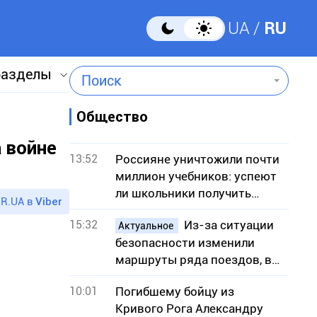
UA
RU
разделы
Поиск
Общество
 войне
13:52
Россияне уничтожили почти
миллион учебников: успеют
ли школьники получить
R.UA в
Viber
книги к учебному году
15:32
Из-за ситуации
Актуальное
безопасности изменили
маршруты ряда поездов, в
частности сообщением с
10:01
Погибшему бойцу из
Кривым Рогом
Кривого Рога Александру