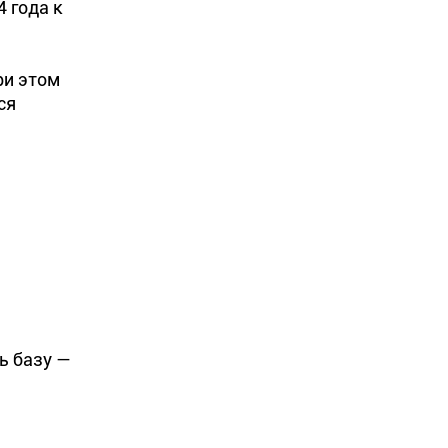
4 года к
ри этом
ся
ь базу —