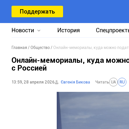
Поддержать
Новости
История
Спецпроект
Главная
Общество
Онлайн-мемориалы, куда можно подать
Онлайн-мемориалы, куда можно
с Россией
13:59, 28 апреля 2026
Євгенія Бикова
Читать
UA
RU