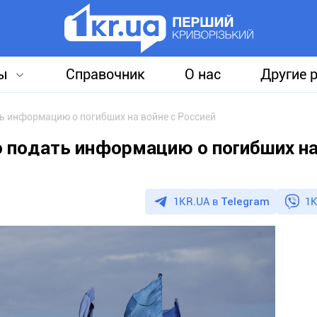
ы
Справочник
О нас
Другие 
 информацию о погибших на войне с Россией
 подать информацию о погибших на
1KR.UA в
Telegram
1K