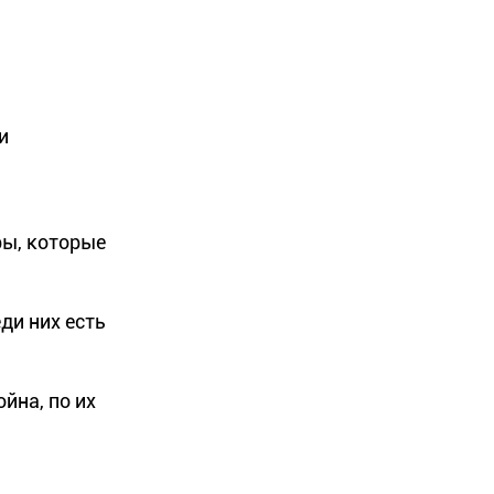
и
ры, которые
ди них есть
йна, по их