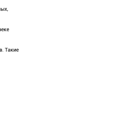
ных,
веке
в. Такие