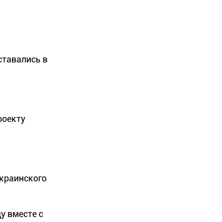
ставались в
роекту
Украинского
у вместе с