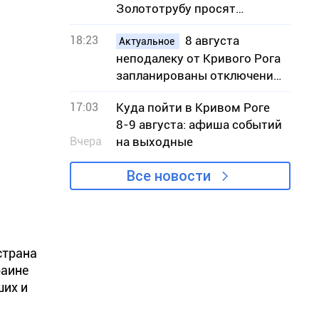
Золототрубу просят
присвоить звание Героя
18:23
8 августа
Украины
Актуальное
неподалеку от Кривого Рога
запланированы отключения
света – адреса
17:03
Куда пойти в Кривом Роге
8-9 августа: афиша событий
Вчера
на выходные
Все новости
страна
раине
их и