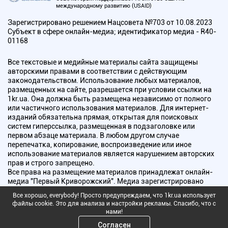
международному развитию (USAID)
Зарегистрировано решением Нацсовета №703 от 10.08.2023
Субъект в сфере онлайн-медиа; идентификатор медиа - R40-
01168
Все текстовые и медийные материалы сайта защищены
авторскими правами в соответствии с действующим
законодательством. Использование любых материалов,
размещенных на сайте, разрешается при условии ссылки на
1kr.ua. Она должна быть размещена независимо от полного
или частичного использования материалов. Для интернет-
изданий обязательна прямая, открытая для поисковых
систем гиперссылка, размещенная в подзаголовке или
первом абзаце материала. В любом другом случае
перепечатка, копирование, воспроизведение или иное
использование материалов является нарушением авторских
прав и строго запрещено.
Все права на размещение материалов принадлежат онлайн-
медиа "Первый Криворожский". Медиа зарегистрировано
Национальным советом Украины по вопросам телевидения и
Все хорошо, everybody! Просто предупреждаем, что 1kr.ua использует
радиовещания.
файлы cookie. Это для анализа и настройки рекламы. Спасибо, что с
нами!
Copyright © 2010 - 2026 Все права защищены
Согласен