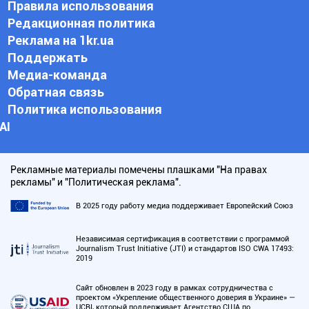
Правила использования
Редакционная политика
Реклама на 1kr.ua
Поддержать
Медиа-команда
Обратная связь
Политика использования
АI
Рекламные материалы помечены плашками "На правах
рекламы" и "Политическая реклама".
В 2025 году работу медиа поддерживает Европейский Союз
Независимая сертификация в соответствии с программой
Journalism Trust Initiative (JTI) и стандартов ISO CWA 17493:
2019
Сайт обновлен в 2023 году в рамках сотрудничества с
проектом «Укрепление общественного доверия в Украине» —
UCBI, который поддерживает Агентство США по