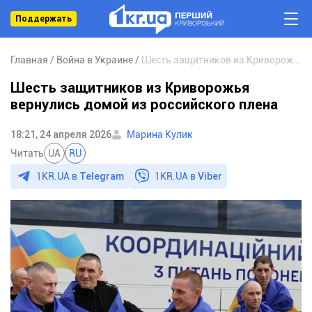
Поддержать
Главная
Война в Украине
Шесть защитников из Криворожья вернулись домой из российского плена
Шесть защитников из Криворожья
вернулись домой из российского плена
18:21, 24 апреля 2026
Марина Кулик
Читать
UA
RU
1KR.UA в
Telegram
1KR.UA в
Viber