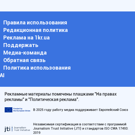
Правила использования
Редакционная политика
Реклама на 1kr.ua
Поддержать
Медиа-команда
Обратная связь
Политика использования
АI
Рекламные материалы помечены плашками "На правах
рекламы" и "Политическая реклама".
В 2025 году работу медиа поддерживает Европейский Союз
Независимая сертификация в соответствии с программой
Journalism Trust Initiative (JTI) и стандартов ISO CWA 17493:
2019