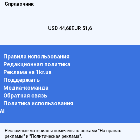
Справочник
USD
44,68
EUR
51,6
Правила использования
Редакционная политика
Реклама на 1kr.ua
Поддержать
Медиа-команда
Обратная связь
Политика использования
АI
Рекламные материалы помечены плашками "На правах
рекламы" и "Политическая реклама".