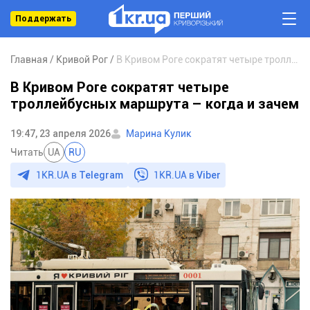
Поддержать
Главная
Кривой Рог
В Кривом Роге сократят четыре троллейбусных маршрута – когда и зачем
В Кривом Роге сократят четыре
троллейбусных маршрута – когда и зачем
19:47, 23 апреля 2026
Марина Кулик
Читать
UA
RU
1KR.UA в
Telegram
1KR.UA в
Viber