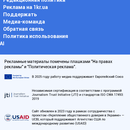
Реклама на 1kr.ua
Поддержать
Медиа-команда
Обратная связь
Политика использования
АI
Рекламные материалы помечены плашками "На правах
рекламы" и "Политическая реклама".
В 2025 году работу медиа поддерживает Европейский Союз
Независимая сертификация в соответствии с программой
Journalism Trust Initiative (JTI) и стандартов ISO CWA 17493:
2019
Сайт обновлен в 2023 году в рамках сотрудничества с
проектом «Укрепление общественного доверия в Украине» —
UCBI, который поддерживает Агентство США по
международному развитию (USAID)