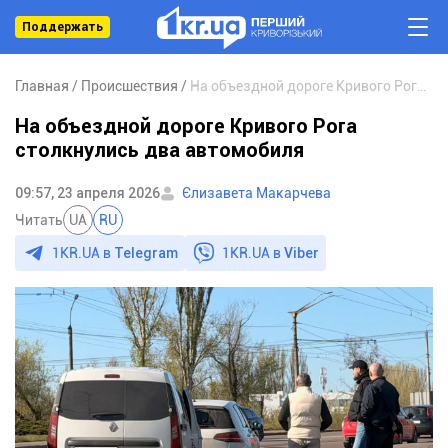
Поддержать
Главная
Происшествия
На объездной дороге Кривого Рога столкнулись два автомобиля
На объездной дороге Кривого Рога
столкнулись два автомобиля
09:57, 23 апреля 2026
Єлизавета Макарчева
Читать
UA
RU
1KR.UA в
Telegram
1KR.UA в
Viber