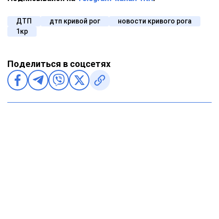
ДТП
дтп кривой рог
новости кривого рога
1кр
Поделиться в соцсетях