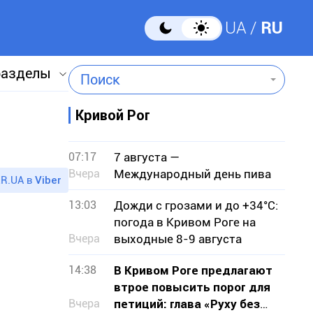
UA
RU
разделы
Поиск
Кривой Рог
07:17
7 августа —
Вчера
Международный день пива
R.UA в
Viber
13:03
Дожди с грозами и до +34°С:
погода в Кривом Роге на
Вчера
выходные 8-9 августа
14:38
В Кривом Роге предлагают
втрое повысить порог для
Вчера
петиций: глава «Руху без