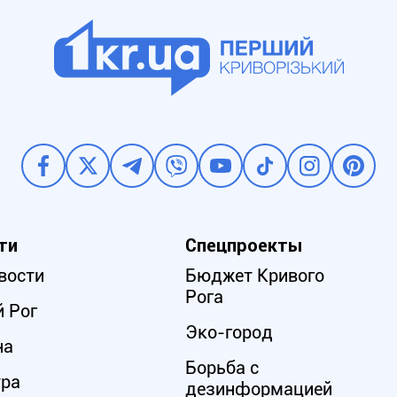
ти
Спецпроекты
вости
Бюджет Кривого
Рога
 Рог
Эко-город
на
Борьба с
ура
дезинформацией