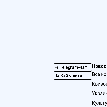
Новос
Telegram-чат
Все но
RSS-лента
Кривой
Украи
Культ