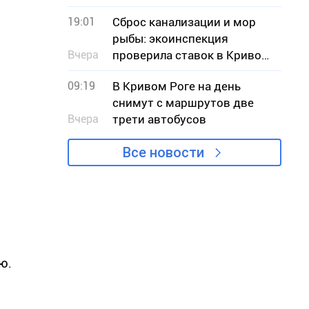
меж» обратился к власти с
19:01
Сброс канализации и мор
критикой проекта
рыбы: экоинспекция
Вчера
проверила ставок в Кривом
Роге
09:19
В Кривом Роге на день
снимут с маршрутов две
Вчера
трети автобусов
Все новости
ю.