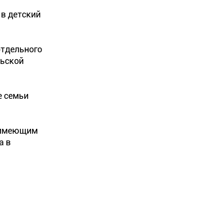
 в детский
отдельного
льской
е семьи
е имеющим
а в