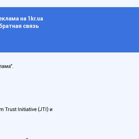
еклама на 1kr.ua
братная связь
лама".
ust Initiative (JTI) и