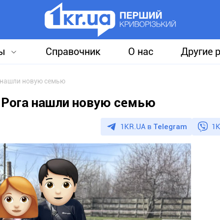
ы
Справочник
О нас
Другие 
 нашли новую семью
 Рога нашли новую семью
1KR.UA в
Telegram
1K