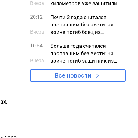
Вчера
километров уже защитили
на Днепропетровщине
20:12
Почти 3 года считался
пропавшим без вести: на
Вчера
войне погиб боец из
Кривого Рога Вячеслав
10:54
Больше года считался
Чучмай
пропавшим без вести: на
Вчера
войне погиб защитник из
Криворожья Илья Сердюк
Все новости
ах,