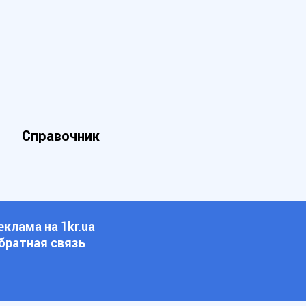
Справочник
еклама на 1kr.ua
братная связь