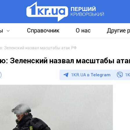
ы
Справочник
О нас
Другие 
ю: Зеленский назвал масштабы атак РФ
лю: Зеленский назвал масштабы ата
1KR.UA в
Telegram
1K