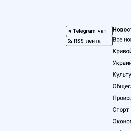
Новос
Telegram-чат
Все но
RSS-лента
Кривой
Украи
Культ
Общес
Проис
Спорт
Эконо