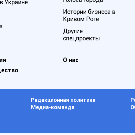
в Украине
Истории бизнеса в
Кривом Роге
я
Другие
спецпроекты
ия
О нас
ество
Редакционная политика
Р
Медиа-команда
О