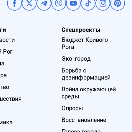
ти
Спецпроекты
вости
Бюджет Кривого
Рога
 Рог
Эко-город
на
Борьба с
ура
дезинформацией
тво
Война окружающей
среды
шествия
Опросы
Восстановление
мика
Голоса города