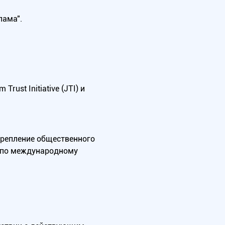
лама".
ust Initiative (JTI) и
крепление общественного
А по международному