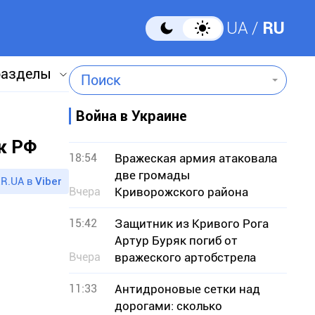
UA
RU
разделы
Поиск
Война в Украине
к РФ
18:54
Вражеская армия атаковала
две громады
R.UA в
Viber
Вчера
Криворожского района
15:42
Защитник из Кривого Рога
Артур Буряк погиб от
Вчера
вражеского артобстрела
11:33
Антидроновые сетки над
дорогами: сколько