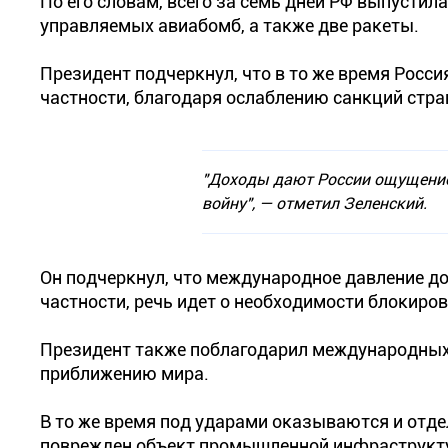
По его словам, всего за семь дней РФ выпустил
управляемых авиабомб, а также две ракеты.
Президент подчеркнул, что в то же время Росс
частности, благодаря ослаблению санкций стр
"Доходы дают России ощущение
войну", — отметил Зеленский.
Он подчеркнул, что международное давление до
частности, речь идет о необходимости блокиров
Президент также поблагодарил международных
приближению мира.
В то же время под ударами оказываются и отде
поврежден объект промышленной инфраструкт