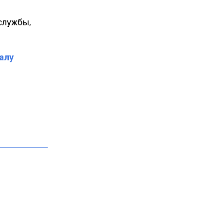
службы,
алу