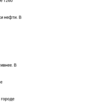
ее 1260
и нефти. В
ивнее. В
ие
 городе