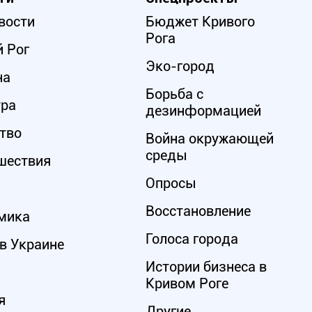
вости
Бюджет Кривого
Рога
 Рог
Эко-город
на
Борьба с
ура
дезинформацией
тво
Война окружающей
среды
шествия
Опросы
Восстановление
мика
Голоса города
в Украине
Истории бизнеса в
Кривом Роге
я
Другие