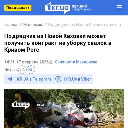
Поддержать
Главная
Экономика
Подрядчик из Новой Каховки может получить контракт на уборку свалок в Кривом Роге
Подрядчик из Новой Каховки может
получить контракт на уборку свалок в
Кривом Роге
14:21, 17 февраля 2026
Єлизавета Макарчева
Читать
UA
RU
1KR.UA в
Telegram
1KR.UA в
Viber