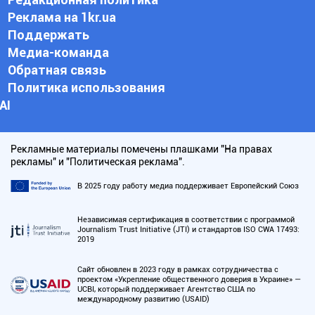
Реклама на 1kr.ua
Поддержать
Медиа-команда
Обратная связь
Политика использования
АI
Рекламные материалы помечены плашками "На правах
рекламы" и "Политическая реклама".
В 2025 году работу медиа поддерживает Европейский Союз
Независимая сертификация в соответствии с программой
Journalism Trust Initiative (JTI) и стандартов ISO CWA 17493:
2019
Сайт обновлен в 2023 году в рамках сотрудничества с
проектом «Укрепление общественного доверия в Украине» —
UCBI, который поддерживает Агентство США по
международному развитию (USAID)