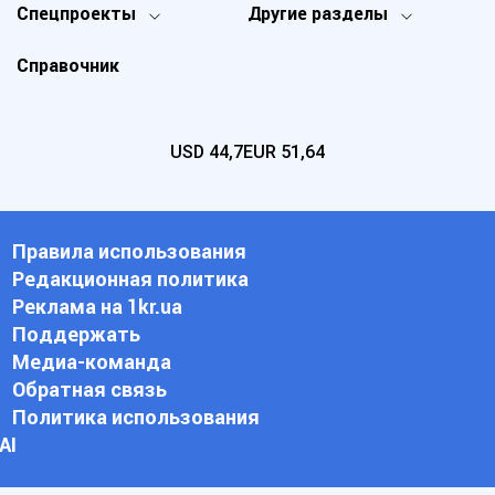
Спецпроекты
Другие разделы
Справочник
USD
44,7
EUR
51,64
Правила использования
Редакционная политика
Реклама на 1kr.ua
Поддержать
Медиа-команда
Обратная связь
Политика использования
АI