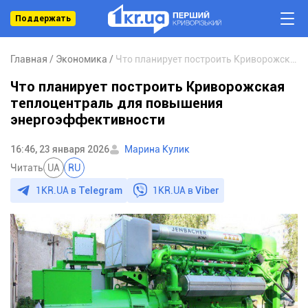
Поддержать
Главная
Экономика
Что планирует построить Криворожская теплоцентраль для повышения энергоэффективности
Что планирует построить Криворожская
теплоцентраль для повышения
энергоэффективности
16:46, 23 января 2026
Марина Кулик
Читать
UA
RU
1KR.UA в
Telegram
1KR.UA в
Viber