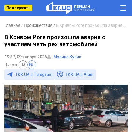
Поддержать
Главная
Происшествия
В Кривом Роге произошла авария с участием четырех автомобилей
В Кривом Роге произошла авария с
участием четырех автомобилей
19:37, 09 января 2026
Марина Кулик
Читать
UA
RU
1KR.UA в
Telegram
1KR.UA в
Viber