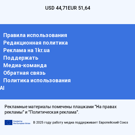
USD
44,71
EUR
51,64
Правила использования
Редакционная политика
Реклама на 1kr.ua
Поддержать
Медиа-команда
Обратная связь
Политика использования
АI
Рекламные материалы помечены плашками "На правах
рекламы" и "Политическая реклама".
В 2025 году работу медиа поддерживает Европейский Союз