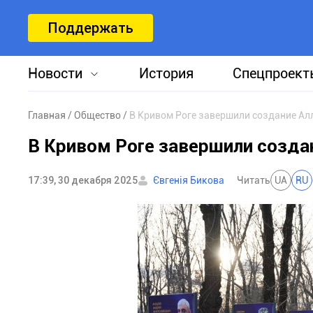
Поддержать
Новости
История
Спецпроект
Главная
Общество
В Кривом Роге завершили создание Ал
В Кривом Роге завершили созда
17:39, 30 декабря 2025
Євгенія Бикова
Читать
UA
RU