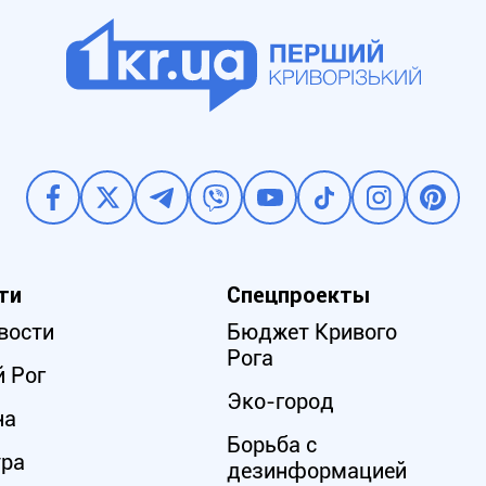
ти
Спецпроекты
вости
Бюджет Кривого
Рога
 Рог
Эко-город
на
Борьба с
ура
дезинформацией