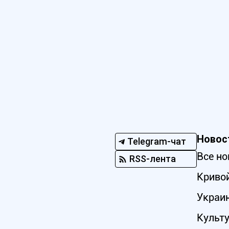
Новос
Telegram-чат
Все но
RSS-лента
Кривой
Украи
Культ