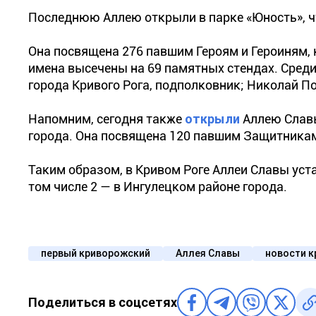
Последнюю Аллею открыли в парке «Юность», чт
Она посвящена 276 павшим Героям и Героиням, к
имена высечены на 69 памятных стендах. Среди
города Кривого Рога, подполковник; Николай По
Напомним, сегодня также
открыли
Аллею Славы
города. Она посвящена 120 павшим Защитника
Таким образом, в Кривом Роге Аллеи Славы уста
том числе 2 — в Ингулецком районе города.
первый криворожский
Аллея Славы
новости к
Поделиться в соцсетях