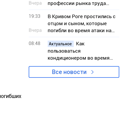
Вчера
профессии рынка труда
Днепропетровщины в
19:33
В Кривом Роге простились с
августе
отцом и сыном, которые
Вчера
погибли во время атаки на
АЗС
08:48
Как
Актуальное
пользоваться
кондиционером во время
жары, чтобы снизить риск
Все новости
вынужденных отключений
света
погибших