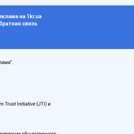
еклама на 1kr.ua
братная связь
лама".
ust Initiative (JTI) и
крепление общественного