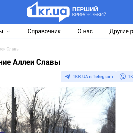
ы
Справочник
О нас
Другие 
леи Славы
ние Аллеи Славы
1KR.UA в
Telegram
1K