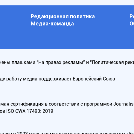
Редакционная политика
Р
Медиа-команда
О
ены плашками "На правах рекламы" и "Политическая рек
оду работу медиа поддерживает Европейский Союз
ая сертификация в соответствии с программой Journalism Tr
ов ISO CWA 17493: 2019
овлен в 2023 году в рамках сотрудничества с проектом «У