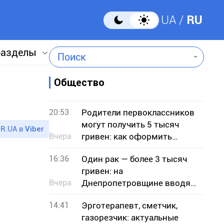
UA
RU
разделы
Поиск
Общество
20:53
Родители первоклассников
могут получить 5 тысяч
R.UA в
Viber
Вчера
гривен: как оформить
«Пакет школьника»
16:36
Один рак — более 3 тысяч
гривен: на
Вчера
Днепропетровщине вводят
запрет на отлов
14:41
Эрготерапевт, сметчик,
газорезчик: актуальные