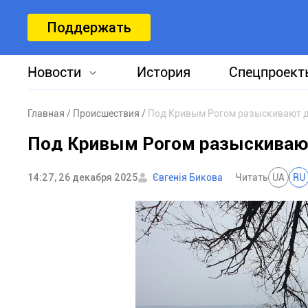
Поддержать
Новости
История
Спецпроект
Главная
Происшествия
Под Кривым Рогом разыскивают д
Под Кривым Рогом разыскиваю
14:27, 26 декабря 2025
Євгенія Бикова
Читать
UA
RU