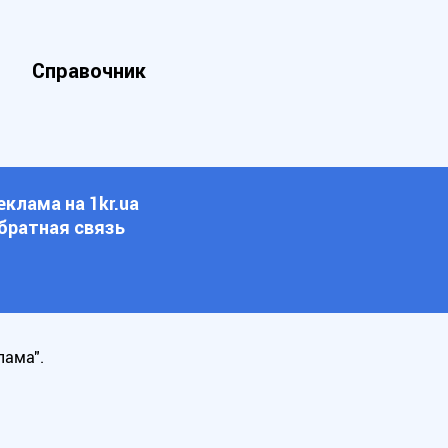
Справочник
еклама на 1kr.ua
братная связь
лама".