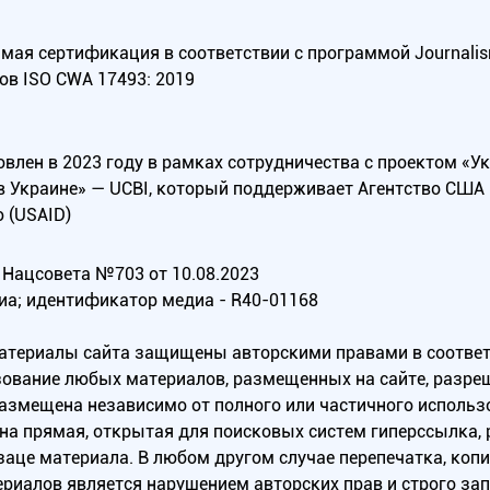
ая сертификация в соответствии с программой Journalism Tr
ов ISO CWA 17493: 2019
овлен в 2023 году в рамках сотрудничества с проектом «У
в Украине» — UCBI, который поддерживает Агентство СШ
 (USAID)
Нацсовета №703 от 10.08.2023
иа; идентификатор медиа - R40-01168
материалы сайта защищены авторскими правами в соотве
ование любых материалов, размещенных на сайте, разреш
 размещена независимо от полного или частичного исполь
на прямая, открытая для поисковых систем гиперссылка,
заце материала. В любом другом случае перепечатка, коп
ериалов является нарушением авторских прав и строго за