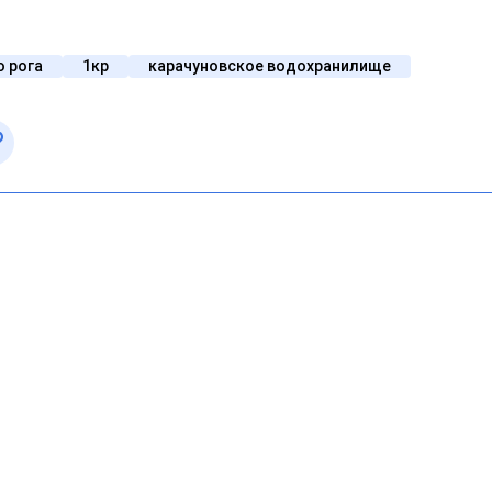
о рога
1кр
карачуновское водохранилище