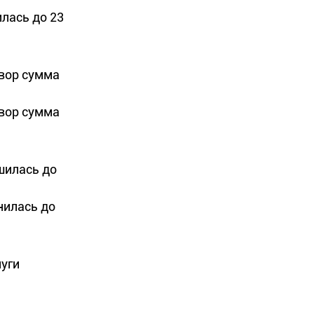
илась до 23
овор сумма
овор сумма
ьшилась до
нилась до
луги