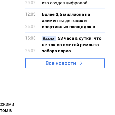
29.07
кто создал цифровой
сервис для горожан
12:05
Более 3,5 миллиона на
элементы детских и
26.07
спортивных площадок в
шести локациях Кривого
16:03
53 часа в сутки: что
Рога
Важно
не так со сметой ремонта
25.07
забора парка
«Шахтёрский» в Кривом
Все новости
Роге
жскими
стом в