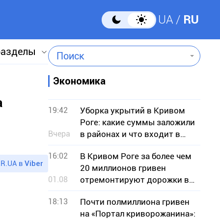
UA
RU
разделы
Поиск
Экономика
а
19:42
Уборка укрытий в Кривом
Роге: какие суммы заложили
Вчера
в районах и что входит в
услуги
16:02
В Кривом Роге за более чем
R.UA в
Viber
20 миллионов гривен
01.08
отремонтируют дорожки в
парке
18:13
Почти полмиллиона гривен
на «Портал криворожанина»: