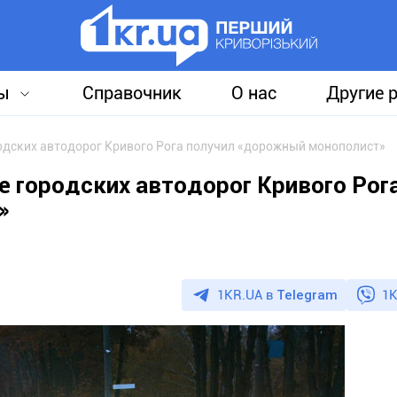
ы
Справочник
О нас
Другие 
родских автодорог Кривого Рога получил «дорожный монополист»
е городских автодорог Кривого Рог
»
1KR.UA в
Telegram
1K