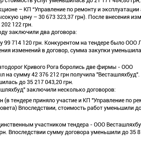
р стоимость услуг уменьшилась до 21 171 484,80 грн;
аукционе – КП “Управление по ремонту и эксплуатации
окую цену – 30 673 323,37 грн). После внесения из
202 122 грн.
году заключили два договора:
у 99 714 120 грн. Конкурентом на тендере было ООО 
сения изменений в договор, сумма закупки уменьшила
автодорог Кривого Рога боролись две фирмы - ООО
л на сумму 42 376 212 грн получила "Весташляхбуд".
лась до 35 217 043,20 грн.
ашляхбуд" заключили несколько договоров:
рн (в тендере приняло участие и КП "Управление по ре
овета) Впоследствии, стоимость работ уменьшили до
единственным участником тендера - ООО Весташляхбу
грн. Впоследствии сумму договора уменьшили до 35 8