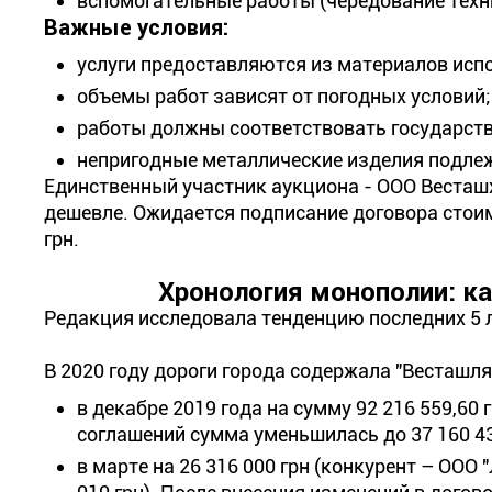
вспомогательные работы (чередование техни
Важные условия:
услуги предоставляются из материалов исп
объемы работ зависят от погодных условий;
работы должны соответствовать государств
непригодные металлические изделия подлеж
Единственный участник аукциона - ООО Весташх
дешевле. Ожидается подписание договора стоим
грн.
Хронология монополии: ка
Редакция исследовала тенденцию последних 5 л
В 2020 году дороги города содержала "Весташл
в декабре 2019 года на сумму 92 216 559,60
соглашений сумма уменьшилась до 37 160 43
в марте на 26 316 000 грн (конкурент – ООО