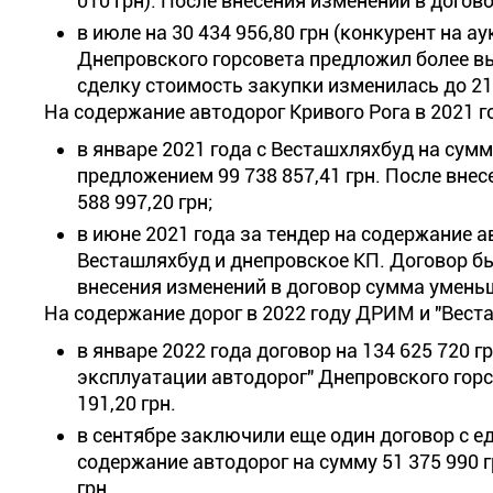
010 грн). После внесения изменений в догово
в июле на 30 434 956,80 грн (конкурент на 
Днепровского горсовета предложил более выс
сделку стоимость закупки изменилась до 21 
На содержание автодорог Кривого Рога в 2021 
в январе 2021 года с Весташхляхбуд на сумм
предложением 99 738 857,41 грн. После вне
588 997,20 грн;
в июне 2021 года за тендер на содержание 
Весташляхбуд и днепровское КП. Договор бы
внесения изменений в договор сумма уменьши
На содержание дорог в 2022 году ДРИМ и "Вест
в январе 2022 года договор на 134 625 720 г
эксплуатации автодорог" Днепровского горс
191,20 грн.
в сентябре заключили еще один договор с 
содержание автодорог на сумму 51 375 990 
грн.