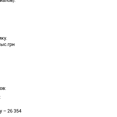
иалов).
ику.
тыс.грн
ов:
х
у – 26 354