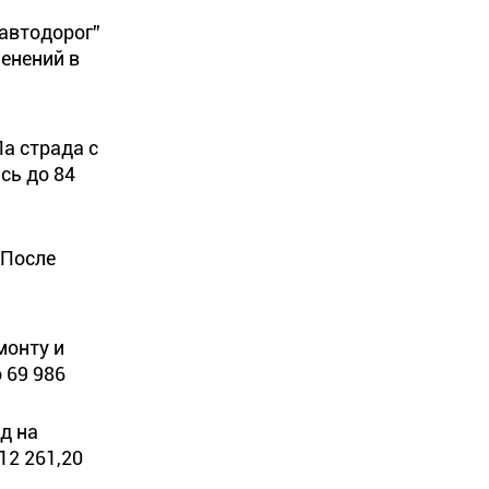
 автодорог”
менений в
Ла страда с
сь до 84
 После
монту и
 69 986
д на
12 261,20