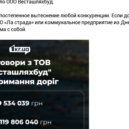
ило ООО Весташляхбуд.
 постепенное вытеснение любой конкуренции. Если до
 «Ла страда» или коммунальное предприятие из Днеп
ма с собой.