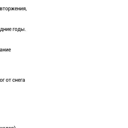
 вторжения,
дние годы.
жание
г от снега