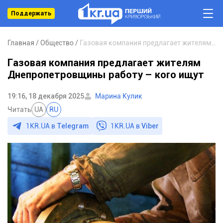
Поддержать
Главная
Общество
Газовая компания предлагает жителям Днепропетровщины работу – кого ищут
Газовая компания предлагает жителям
Днепропетровщины работу – кого ищут
19:16, 18 декабря 2025
Марина Кулик
Читать
UA
RU
1KR.UA в
Telegram
1KR.UA в
Viber