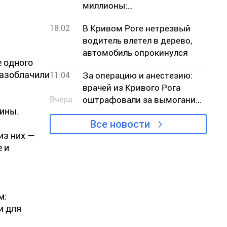
миллионы:
эксруководителю КП с
18:02
В Кривом Роге нетрезвый
Днепропетровщины
водитель влетел в дерево,
объявили подозрение
автомобиль опрокинулся
 одного
разоблачили
11:04
За операцию и анестезию:
врачей из Кривого Рога
Вчера
оштрафовали за вымогание
аины.
денег у пациента
Все новости
из них —
 и
м:
и для