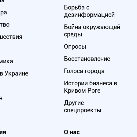
на
Борьба с
ура
дезинформацией
тво
Война окружающей
среды
шествия
Опросы
Восстановление
мика
Голоса города
в Украине
Истории бизнеса в
Кривом Роге
я
Другие
спецпроекты
ия
О нас