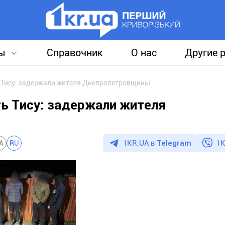
ы
Справочник
О нас
Другие 
 Тису: задержали жителя Днепропетровщины
ь Тису: задержали жителя
1KR.UA в
Telegram
1K
A
RU