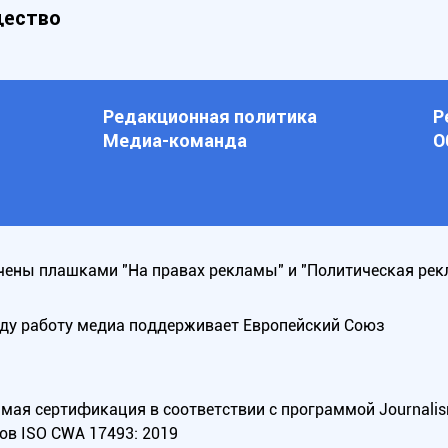
ество
Редакционная политика
Р
Медиа-команда
О
ены плашками "На правах рекламы" и "Политическая рек
оду работу медиа поддерживает Европейский Союз
ая сертификация в соответствии с программой Journalism Tr
ов ISO CWA 17493: 2019