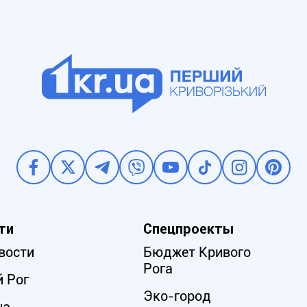
ти
Спецпроекты
вости
Бюджет Кривого
Рога
 Рог
Эко-город