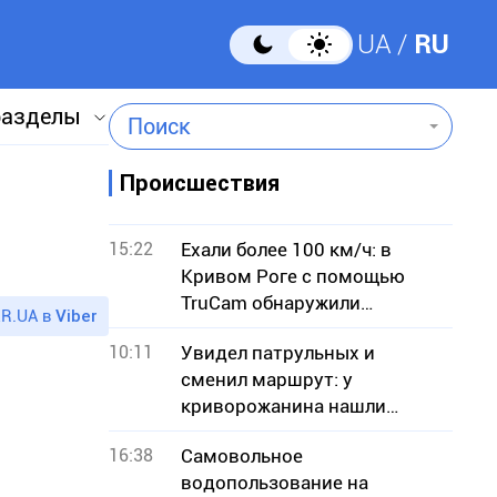
UA
RU
разделы
Поиск
Происшествия
15:22
Ехали более 100 км/ч: в
Кривом Роге с помощью
TruCam обнаружили
R.UA в
Viber
водителей-нарушителей
10:11
Увидел патрульных и
сменил маршрут: у
криворожанина нашли
вероятные наркотики
16:38
Самовольное
водопользование на