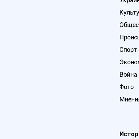
Украи
Культ
Общес
Проис
Спорт
Эконо
Война 
Фото
Мнени
Истор