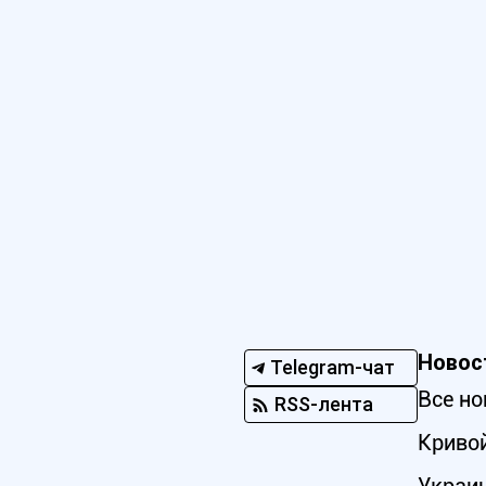
Новос
Telegram-чат
Все но
RSS-лента
Кривой