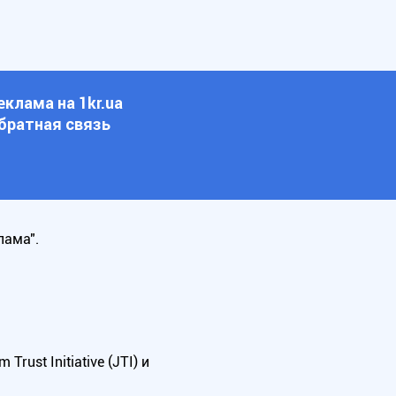
еклама на 1kr.ua
братная связь
лама".
ust Initiative (JTI) и