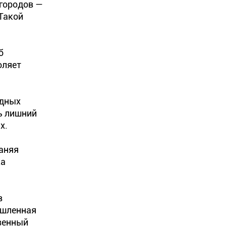
 городов —
 Такой
б
оляет
адных
ь лишний
х.
раняя
ка
в
ышленная
твенный