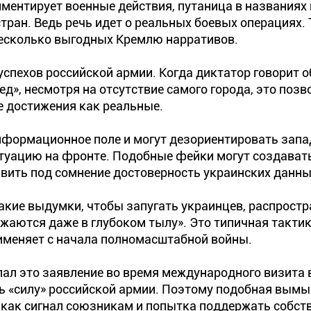
ментирует военные действия, путаница в названиях
стран. Ведь речь идет о реальных боевых операциях.
несколько выгодных Кремлю нарративов.
спехов российской армии. Когда диктатор говорит о
д», несмотря на отсутствие самого города, это позв
 достижения как реальные.
нформационное поле и могут дезориентировать зап
туацию на фронте. Подобные фейки могут создават
авить под сомнение достоверность украинских данны
такие выдумки, чтобы запугать украинцев, распрост
лжаются даже в глубоком тылу». Это типичная такти
рименяет с начала полномасштабной войны.
лал это заявление во время международного визита 
ь «силу» российской армии. Поэтому подобная вым
— как сигнал союзникам и попытка поддержать собс