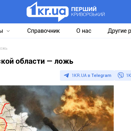
ы
Справочник
О нас
Другие 
ложь
ской области — ложь
1KR.UA в
Telegram
1K