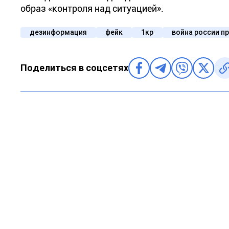
образ «контроля над ситуацией».
дезинформация
фейк
1кр
война россии п
Поделиться в соцсетях