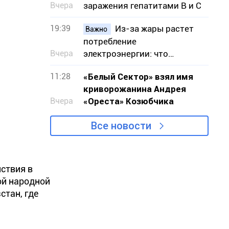
Вчера
заражения гепатитами В и С
19:39
Из-за жары растет
Важно
потребление
Вчера
электроэнергии: что
рекомендует Укрэнерго
11:28
«Белый Сектор» взял имя
криворожанина Андрея
Вчера
«Ореста» Козюбчика
Все новости
ствия в
ой народной
стан, где