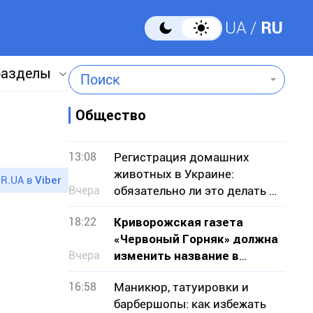
UA
RU
разделы
Поиск
Общество
13:08
Регистрация домашних
животных в Украине:
R.UA в
Viber
Вчера
обязательно ли это делать и
что она дает
18:22
Криворожская газета
«Червоный Горняк» должна
Вчера
изменить название в
соответствии с законом о
16:58
Маникюр, татуировки и
деколонизации
барбершопы: как избежать