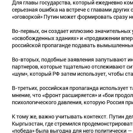
Для главы государства, который ежедневно ком
серьезная ошибка на встрече с главами других 
«оговоркой» Путин может формировать сразу 
Во-первых, он создает иллюзию значительных у
«освобожденных зданиях» и «продвижении впере
российской пропаганде подавать вымышленные
Во-вторых, подобные заявления запутывают и
партнеров, которые тщательно отслеживают си
«шум», который РФ затем использует, чтобы ст
В-третьих, российская пропаганда использует 
мнение, что «фронт расширяется» и «бои продо
психологического давления, которую Россия п
К тому же, важно учитывать контекст. Путин де
Кыргызстан, где стремился продемонстрироват
«победа» была выгодна для него политически 