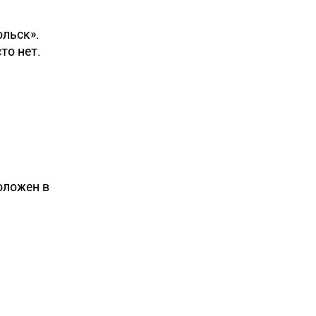
ольск».
то нет.
оложен в