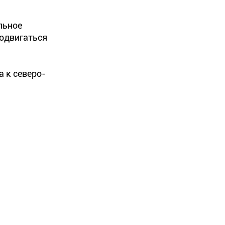
льное
родвигаться
а к северо-