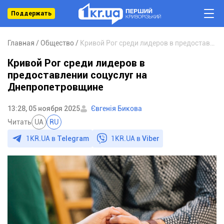
Поддержать
Главная
Общество
Кривой Рог среди лидеров в предоставлении соцуслуг на Днепропетровщине
Кривой Рог среди лидеров в
предоставлении соцуслуг на
Днепропетровщине
13:28, 05 ноября 2025
Євгенія Бикова
Читать
UA
RU
1KR.UA в
Telegram
1KR.UA в
Viber