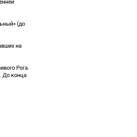
енней
ьный» (до
авших на
ивого Рога.
. До конца