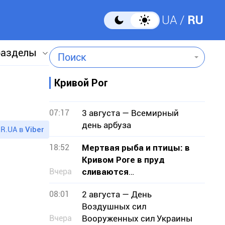
UA
RU
разделы
Поиск
Кривой Рог
07:17
3 августа — Всемирный
день арбуза
R.UA в
Viber
18:52
Мертвая рыба и птицы: в
Кривом Роге в пруд
Вчера
сливаются
канализационные стоки
08:01
2 августа — День
Воздушных сил
Вчера
Вооруженных сил Украины