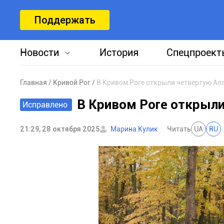
Поддержать
Новости
История
Спецпроект
Главная
Кривой Рог
В Кривом Роге открыли четвертую А
В Кривом Роге открыл
Исправлено
21:29, 28 октября 2025
Марина Кулик
Читать
UA
RU