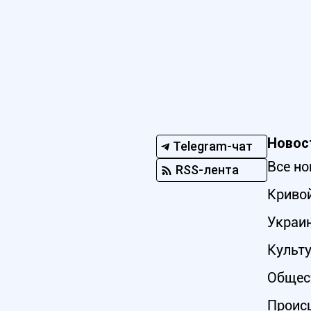
Новос
Telegram-чат
Все но
RSS-лента
Кривой
Украи
Культ
Общес
Проис