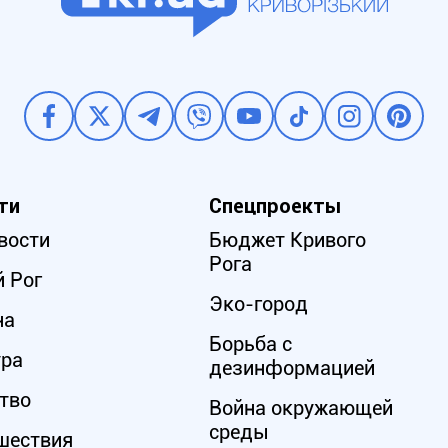
ти
Спецпроекты
вости
Бюджет Кривого
Рога
 Рог
Эко-город
на
Борьба с
ура
дезинформацией
тво
Война окружающей
среды
шествия