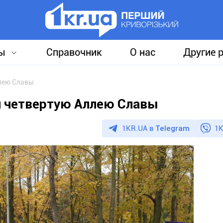
ы
Справочник
О нас
Другие 
ллею Славы
и четвертую Аллею Славы
1KR.UA в
Telegram
1K