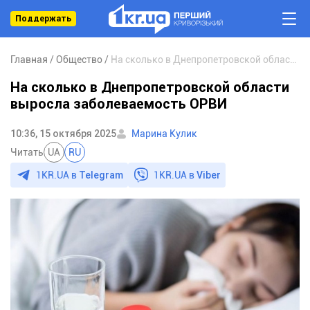
Поддержать
Главная
Общество
На сколько в Днепропетровской области выросла заболеваемость ОРВИ
На сколько в Днепропетровской области
выросла заболеваемость ОРВИ
10:36, 15 октября 2025
Марина Кулик
Читать
UA
RU
1KR.UA в
Telegram
1KR.UA в
Viber