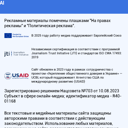
АI
Рекламные материалы помечены плашками "На правах
рекламы" и "Политическая реклама".
В 2025 году работу медиа поддерживает Европейский Союз
Независимая сертификация в соответствии с программой
Journalism Trust Initiative (JTI) и стандартов ISO CWA 17493:
2019
Сайт обновлен в 2023 году в рамках сотрудничества с
проектом «Укрепление общественного доверия в Украине» —
UCBI, который поддерживает Агентство США по
международному развитию (USAID)
Зарегистрировано решением Нацсовета №703 от 10.08.2023
Субъект в сфере онлайн-медиа; идентификатор медиа - R40-
01168
Все текстовые и медийные материалы сайта защищены
авторскими правами в соответствии с действующим
законодательством. Использование любых материалов,