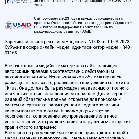
Journalism Trust Initiative (JTI) и стандартов ISO CWA 17493:
2019
Сайт обновлен в 2023 году в рамках сотрудничества с
проектом «Укрепление общественного доверия в Украине» —
UCBI, который поддерживает Агентство США по
международному развитию (USAID)
Зарегистрировано решением Нацсовета №703 от 10.08.2023
Субъект в сфере онлайн-медиа; идентификатор медиа - R40-
01168
Все текстовые и медийные материалы сайта защищены
авторскими правами в соответствии с действующим
законодательством. Использование любых материалов,
размещенных на сайте, разрешается при условии ссылки на
1kr.ua. Она должна быть размещена независимо от полного
или частичного использования материалов. Для интернет-
изданий обязательна прямая, открытая для поисковых
систем гиперссылка, размещенная в подзаголовке или
первом абзаце материала. В любом другом случае
перепечатка, копирование, воспроизведение или иное
использование материалов является нарушением авторских
прав и строго запрещено.
Все права на размещение материалов принадлежат онлайн-
медиа "Первый Криворожский". Медиа зарегистрировано