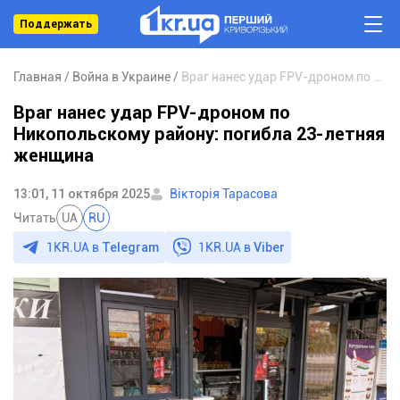
Поддержать
Главная
Война в Украине
Враг нанес удар FPV-дроном по Никопольскому району: погибла 23-летняя женщина
Враг нанес удар FPV-дроном по
Никопольскому району: погибла 23-летняя
женщина
13:01, 11 октября 2025
Вікторія Тарасова
Читать
UA
RU
1KR.UA в
Telegram
1KR.UA в
Viber