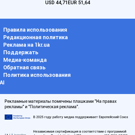
USD
44,71
EUR
51,64
Правила использования
Редакционная политика
Реклама на 1kr.ua
Поддержать
Медиа-команда
Обратная связь
Политика использования
АI
Рекламные материалы помечены плашками "На правах
рекламы" и "Политическая реклама".
В 2025 году работу медиа поддерживает Европейский Союз
Независимая сертификация в соответствии с программой