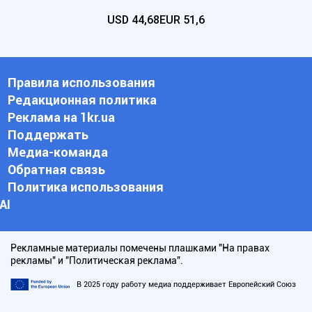
USD
44,68
EUR
51,6
Правила использования
Редакционная политика
Реклама на 1kr.ua
Поддержать
Медиа-команда
Обратная связь
Политика использования
АI
Рекламные материалы помечены плашками "На правах
рекламы" и "Политическая реклама".
В 2025 году работу медиа поддерживает Европейский Союз