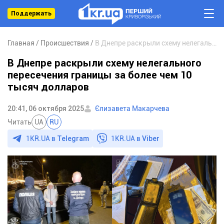
Поддержать
Главная
Происшествия
В Днепре раскрыли схему нелегального пересечения границы за более чем 10 тысяч долларов
В Днепре раскрыли схему нелегального
пересечения границы за более чем 10
тысяч долларов
20:41, 06 октября 2025
Єлизавета Макарчева
Читать
UA
RU
1KR.UA в
Telegram
1KR.UA в
Viber