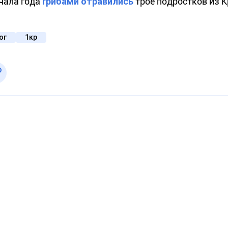
ачала года
грибами отравились
трое подростков из К
ог
1кр