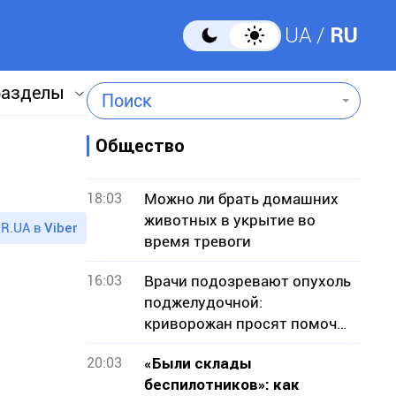
UA
RU
разделы
Поиск
Общество
18:03
Можно ли брать домашних
животных в укрытие во
R.UA в
Viber
время тревоги
16:03
Врачи подозревают опухоль
поджелудочной:
криворожан просят помочь
собрать средства на
20:03
«Были склады
операцию
беспилотников»: как