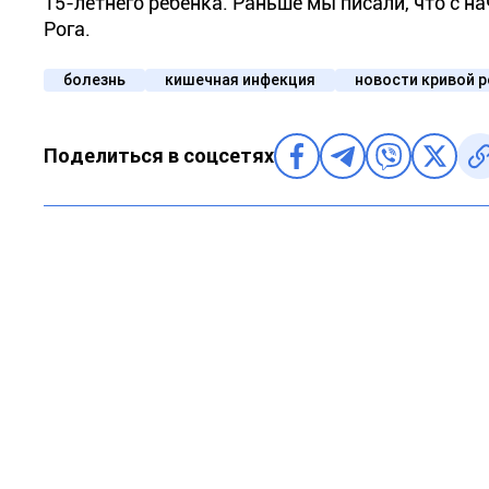
15-летнего ребенка. Раньше мы писали, что с н
Рога.
болезнь
кишечная инфекция
новости кривой р
Поделиться в соцсетях