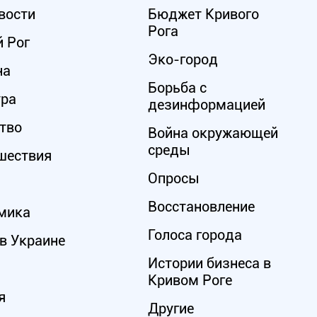
вости
Бюджет Кривого
Рога
 Рог
Эко-город
на
Борьба с
ура
дезинформацией
тво
Война окружающей
среды
шествия
Опросы
Восстановление
мика
Голоса города
в Украине
Истории бизнеса в
Кривом Роге
я
Другие