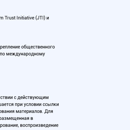
ust Initiative (JTI) и
крепление общественного
А по международному
тствии с действующим
ается при условии ссылки
зования материалов. Для
 размещенная в
ирование, воспроизведение