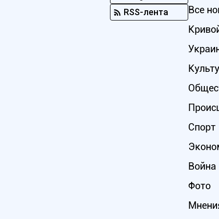
Все но
RSS-лента
Кривой
Украи
Культ
Общес
Проис
Спорт
Эконо
Война 
Фото
Мнени