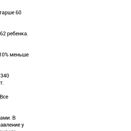
старше 60
62 ребенка.
 10% меньше
 340
т.
 Все
ами. В
равление у