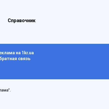
Справочник
еклама на 1kr.ua
братная связь
лама".