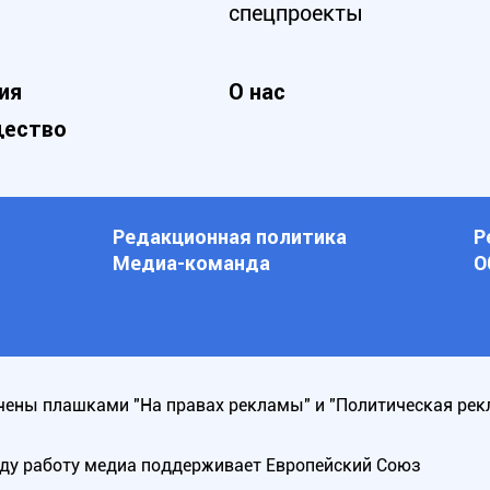
спецпроекты
ия
О нас
ество
Редакционная политика
Р
Медиа-команда
О
ены плашками "На правах рекламы" и "Политическая рек
оду работу медиа поддерживает Европейский Союз