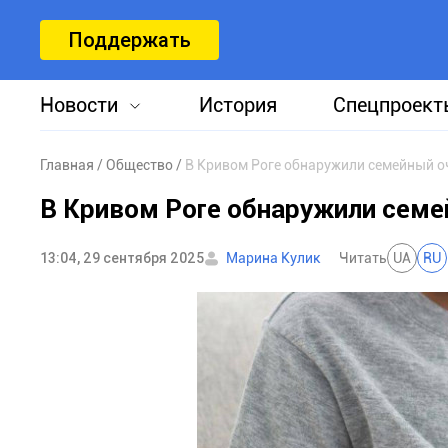
Поддержать
Новости
История
Спецпроект
Главная
Общество
В Кривом Роге обнаружили семейный 
В Кривом Роге обнаружили семе
13:04, 29 сентября 2025
Марина Кулик
Читать
UA
RU