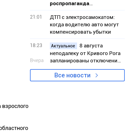
роспропаганда
оправдывает уничтожение
21:01
ДТП с электросамокатом:
Эпицентра в Кривом Роге
когда водителю авто могут
компенсировать убытки
18:23
8 августа
Актуальное
неподалеку от Кривого Рога
Вчера
запланированы отключения
света – адреса
Все новости
 взрослого
областного