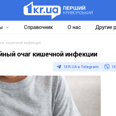
ы
Справочник
О нас
Другие 
очаг кишечной инфекции
йный очаг кишечной инфекции
1KR.UA в
Telegram
1K