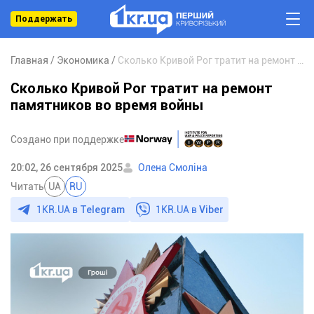
Поддержать
Главная
Экономика
Сколько Кривой Рог тратит на ремонт памятников во время войны
Сколько Кривой Рог тратит на ремонт
памятников во время войны
Создано при поддержке
20:02, 26 сентября 2025
Олена Смоліна
Читать
UA
RU
1KR.UA в
Telegram
1KR.UA в
Viber