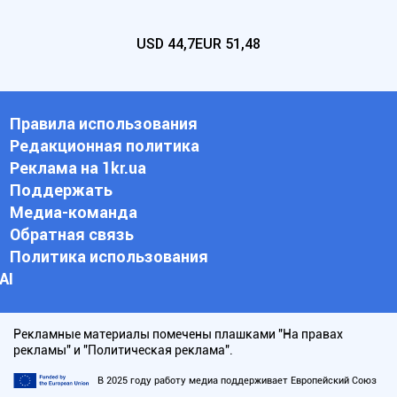
USD
44,7
EUR
51,48
Правила использования
Редакционная политика
Реклама на 1kr.ua
Поддержать
Медиа-команда
Обратная связь
Политика использования
АI
Рекламные материалы помечены плашками "На правах
рекламы" и "Политическая реклама".
В 2025 году работу медиа поддерживает Европейский Союз