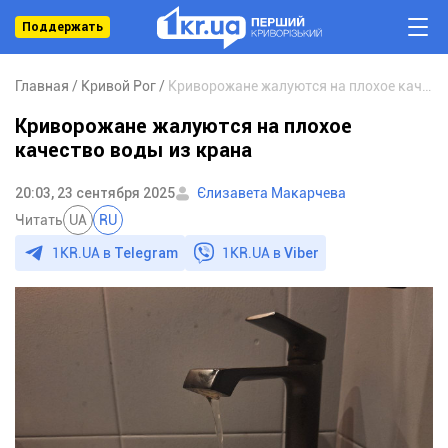
Поддержать
Главная
Кривой Рог
Криворожане жалуются на плохое качество воды из крана
Криворожане жалуются на плохое
качество воды из крана
20:03, 23 сентября 2025
Єлизавета Макарчева
Читать
UA
RU
1KR.UA в
Telegram
1KR.UA в
Viber