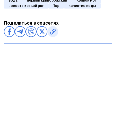
вода
первый криворожский
Кривой Рог
новости кривой рог
1кр
качество воды
Поделиться в соцсетях