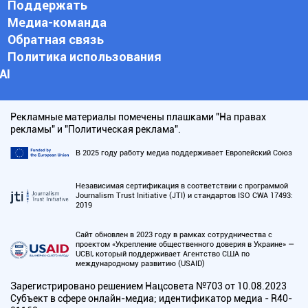
Поддержать
Медиа-команда
Обратная связь
Политика использования
АI
Рекламные материалы помечены плашками "На правах
рекламы" и "Политическая реклама".
В 2025 году работу медиа поддерживает Европейский Союз
Независимая сертификация в соответствии с программой
Journalism Trust Initiative (JTI) и стандартов ISO CWA 17493:
2019
Сайт обновлен в 2023 году в рамках сотрудничества с
проектом «Укрепление общественного доверия в Украине» —
UCBI, который поддерживает Агентство США по
международному развитию (USAID)
Зарегистрировано решением Нацсовета №703 от 10.08.2023
Субъект в сфере онлайн-медиа; идентификатор медиа - R40-