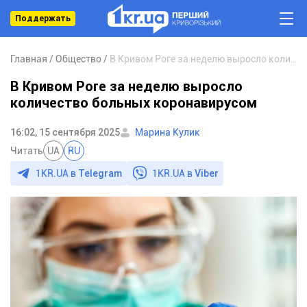
Поддержать
Главная
Общество
В Кривом Роге за неделю выросло количество больных коронавирусом
В Кривом Роге за неделю выросло
количество больных коронавирусом
16:02, 15 сентября 2025
Марина Кулик
Читать
UA
RU
1KR.UA в
Telegram
1KR.UA в
Viber