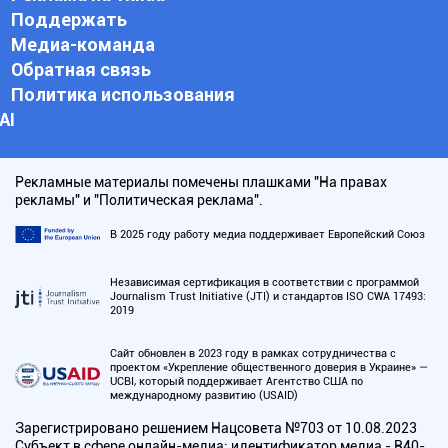
Поддержать
Медиа-команда
Обратная связь
Политика использования
АI
Рекламные материалы помечены плашками "На правах
рекламы" и "Политическая реклама".
В 2025 году работу медиа поддерживает Европейский Союз
Независимая сертификация в соответствии с программой
Journalism Trust Initiative (JTI) и стандартов ISO CWA 17493:
2019
Сайт обновлен в 2023 году в рамках сотрудничества с
проектом «Укрепление общественного доверия в Украине» —
UCBI, который поддерживает Агентство США по
международному развитию (USAID)
Зарегистрировано решением Нацсовета №703 от 10.08.2023
Субъект в сфере онлайн-медиа; идентификатор медиа - R40-