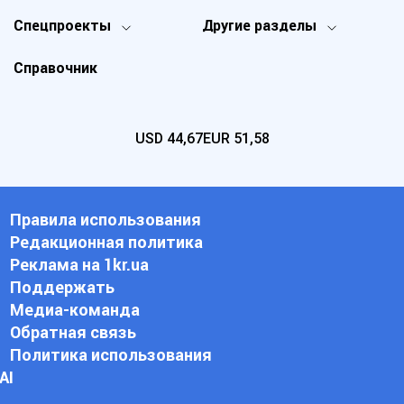
Спецпроекты
Другие разделы
Справочник
USD
44,67
EUR
51,58
Правила использования
Редакционная политика
Реклама на 1kr.ua
Поддержать
Медиа-команда
Обратная связь
Политика использования
АI