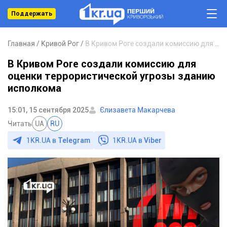
Поддержать
Главная
Кривой Рог
В Кривом Роге создали комиссию для оценки террористической угрозы зданию исполкома
В Кривом Роге создали комиссию для
оценки террористической угрозы зданию
исполкома
15:01, 15 сентября 2025
Єлизавета Макарчева
Читать
UA
RU
1KR.UA в
Telegram
1KR.UA в
Viber