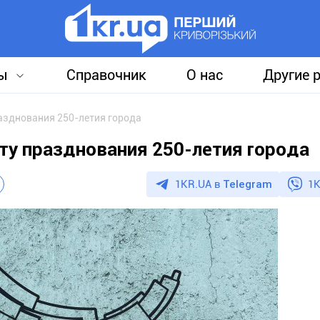
ы
Справочник
О нас
Другие 
разднования 250-летия города
ту празднования 250-летия города
1KR.UA в
Telegram
1K