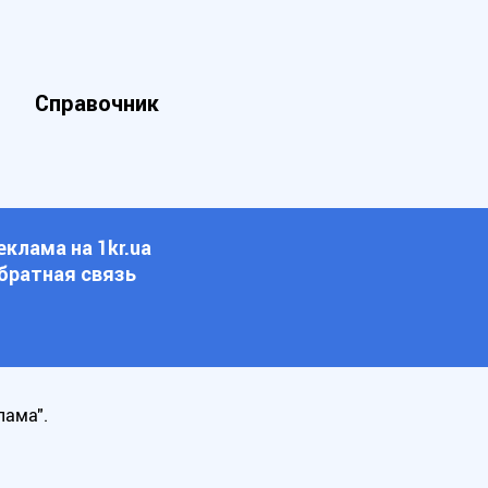
Справочник
еклама на 1kr.ua
братная связь
лама".