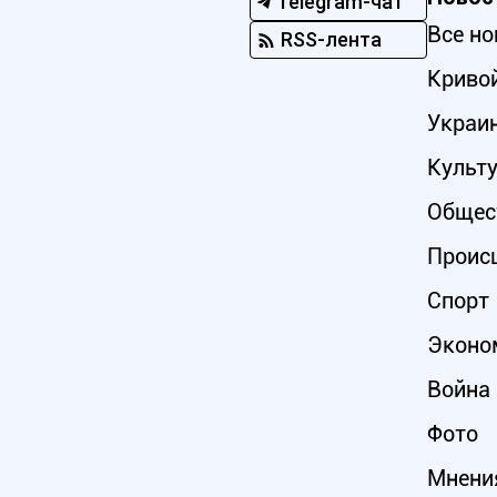
Telegram-чат
Все но
RSS-лента
Кривой
Украи
Культ
Общес
Проис
Спорт
Эконо
Война 
Фото
Мнени