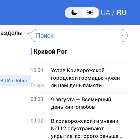
UA
RU
разделы
Поиск
Кривой Рог
15:04
Устав Криворожской
городской громады: нужен
R.UA в
Viber
Вчера
ли нам день памяти
умерших городских голов?
08:03
9 августа — Всемирный
день книголюбов
09:02
В криворожской гимназии
№112 обустраивают
укрытие, которого раньше