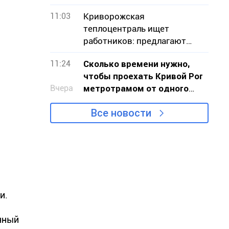
не было
11:03
Криворожская
теплоцентраль ищет
работников: предлагают
100% бронирование
11:24
Сколько времени нужно,
чтобы проехать Кривой Рог
Вчера
метротрамом от одного
конца к другому
Все новости
и.
нный