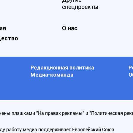
спецпроекты
ия
О нас
ество
Редакционная политика
Р
Медиа-команда
О
ены плашками "На правах рекламы" и "Политическая рек
оду работу медиа поддерживает Европейский Союз