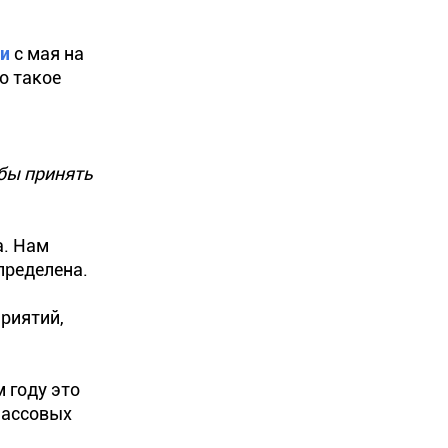
и
с мая на
о такое
обы принять
а. Нам
пределена.
риятий,
 году это
массовых