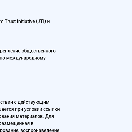
ust Initiative (JTI) и
крепление общественного
А по международному
тствии с действующим
ается при условии ссылки
зования материалов. Для
 размещенная в
ирование, воспроизведение