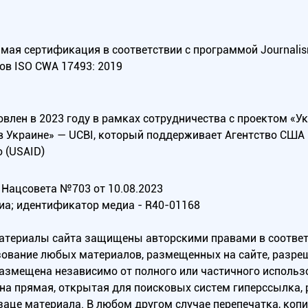
ая сертификация в соответствии с программой Journalism Tr
ов ISO CWA 17493: 2019
овлен в 2023 году в рамках сотрудничества с проектом «У
в Украине» — UCBI, который поддерживает Агентство СШ
 (USAID)
Нацсовета №703 от 10.08.2023
иа; идентификатор медиа - R40-01168
материалы сайта защищены авторскими правами в соотве
ование любых материалов, размещенных на сайте, разреш
 размещена независимо от полного или частичного исполь
на прямая, открытая для поисковых систем гиперссылка,
заце материала. В любом другом случае перепечатка, коп