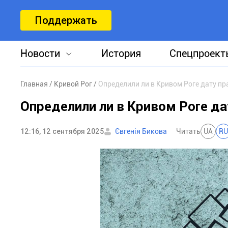
Поддержать
Новости
История
Спецпроект
Главная
Кривой Рог
Определили ли в Кривом Роге дату п
Определили ли в Кривом Роге да
12:16, 12 сентября 2025
Євгенія Бикова
Читать
UA
RU