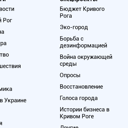
вости
Бюджет Кривого
Рога
 Рог
Эко-город
на
Борьба с
ура
дезинформацией
тво
Война окружающей
среды
шествия
Опросы
Восстановление
мика
Голоса города
в Украине
Истории бизнеса в
Кривом Роге
я
Другие