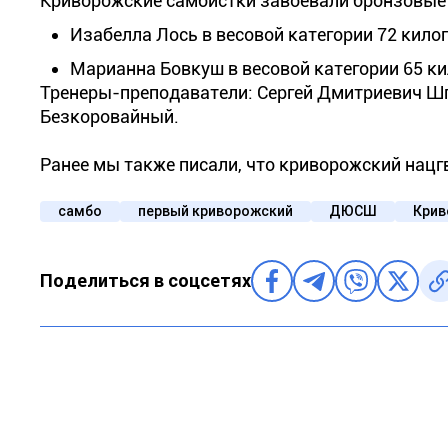
Криворожские самбистки завоевали бронзовые
Изабелла Лось в весовой категории 72 кило
Марианна Бовкуш в весовой категории 65 к
Тренеры-преподаватели: Сергей Дмитриевич Шп
Безкоровайный.
Ранее мы также писали, что криворожский нац
самбо
первый криворожский
ДЮСШ
Крив
Поделиться в соцсетях