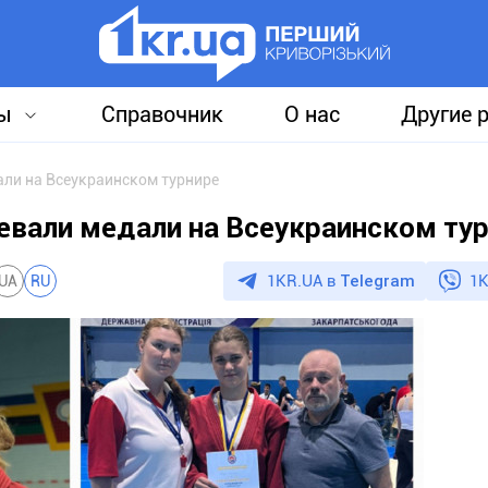
ы
Справочник
О нас
Другие 
али на Всеукраинском турнире
оевали медали на Всеукраинском ту
1KR.UA в
Telegram
1K
UA
RU