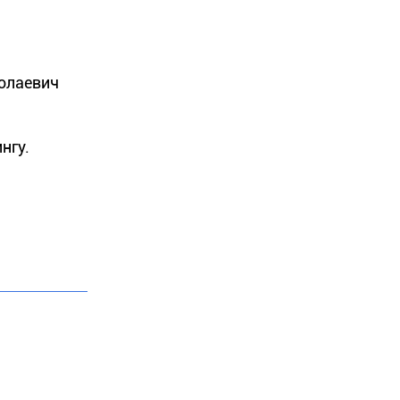
колаевич
нгу.