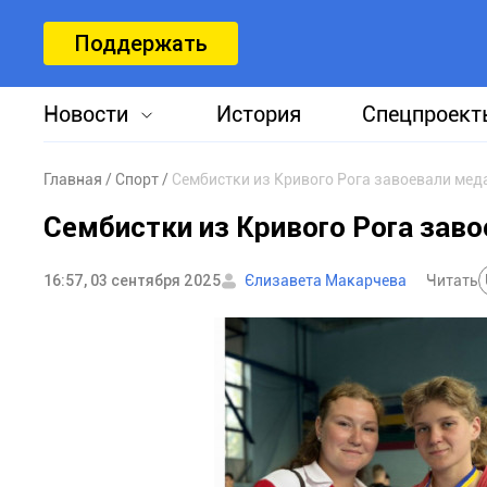
Поддержать
Новости
История
Спецпроект
Главная
Спорт
Сембистки из Кривого Рога завоевали мед
Сембистки из Кривого Рога зав
16:57, 03 сентября 2025
Єлизавета Макарчева
Читать