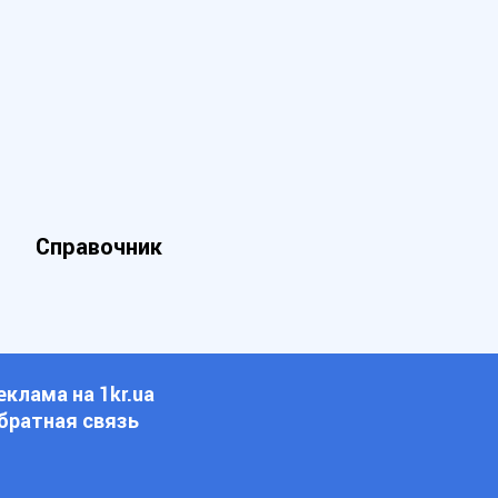
Справочник
еклама на 1kr.ua
братная связь