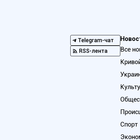
Новос
Telegram-чат
Все но
RSS-лента
Кривой
Украи
Культ
Общес
Проис
Спорт
Эконо