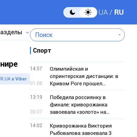
UA
RU
разделы
Поиск
Спорт
рнире
14:57
Олимпийская и
спринтерская дистанции: в
R.UA в
Viber
01.08
Кривом Роге прошел
чемпионат по кроссовому
13:19
Победила россиянку в
триатлону
финале: криворожанка
30.07
завоевала «золото» на
чемпионате Европы по
14:02
Криворожанка Виктория
борьбе
Рыбовалова завоевала 3