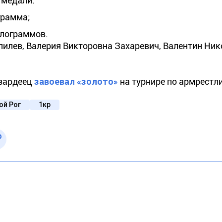
 медали:
грамма;
илограммов.
илев, Валерия Викторовна Захаревич, Валентин Ни
гвардеец
завоевал «золото»
на турнире по армрестли
ой Рог
1кр