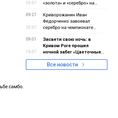
29.07
«золота» и «серебро» на
чемпионате мира по
09:27
Криворожанин Иван
стрельбе
Федорченко завоевал
20.07
серебро на чемпионате
мира по бодибилдингу
09:01
Засвети свою ночь: в
Кривом Роге прошел
19.07
ночной забег «Цветочные
часы»
Все новости
рьбе самбо.