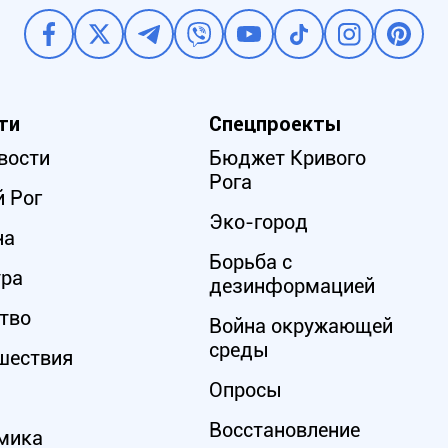
ти
Спецпроекты
вости
Бюджет Кривого
Рога
 Рог
Эко-город
на
Борьба с
ура
дезинформацией
тво
Война окружающей
среды
шествия
Опросы
Восстановление
мика