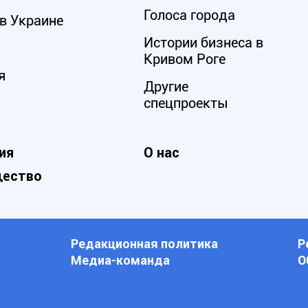
Голоса города
в Украине
Истории бизнеса в
Кривом Роге
я
Другие
спецпроекты
ия
О нас
ество
Редакционная политика
Р
Медиа-команда
О