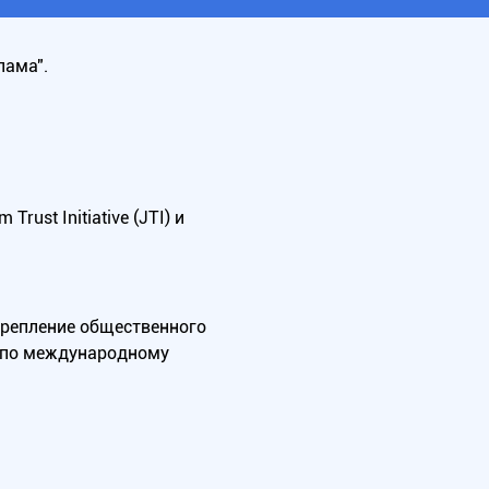
лама".
ust Initiative (JTI) и
крепление общественного
А по международному