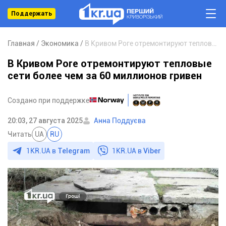
Поддержать
Главная
Экономика
В Кривом Роге отремонтируют тепловые сети более чем за 60 миллионов гривен
В Кривом Роге отремонтируют тепловые
сети более чем за 60 миллионов гривен
Создано при поддержке
20:03, 27 августа 2025
Анна Поддуєва
Читать
UA
RU
1KR.UA в
Telegram
1KR.UA в
Viber