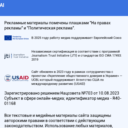
АI
Рекламные материалы помечены плашками "На правах
рекламы" и "Политическая реклама".
В 2025 году работу медиа поддерживает Европейский Союз
Независимая сертификация в соответствии с программой
Journalism Trust Initiative (JTI) и стандартов ISO CWA 17493:
2019
Сайт обновлен в 2023 году в рамках сотрудничества с
проектом «Укрепление общественного доверия в Украине» —
UCBI, который поддерживает Агентство США по
международному развитию (USAID)
Зарегистрировано решением Нацсовета №703 от 10.08.2023
Субъект в сфере онлайн-медиа; идентификатор медиа - R40-
01168
Все текстовые и медийные материалы сайта защищены
авторскими правами в соответствии с действующим
законодательством. Использование любых материалов,