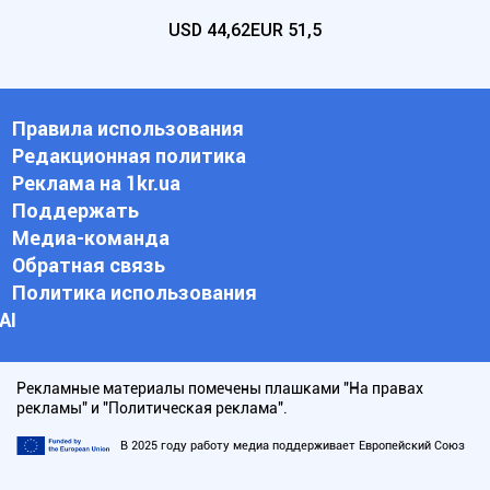
USD
44,62
EUR
51,5
Правила использования
Редакционная политика
Реклама на 1kr.ua
Поддержать
Медиа-команда
Обратная связь
Политика использования
АI
Рекламные материалы помечены плашками "На правах
рекламы" и "Политическая реклама".
В 2025 году работу медиа поддерживает Европейский Союз