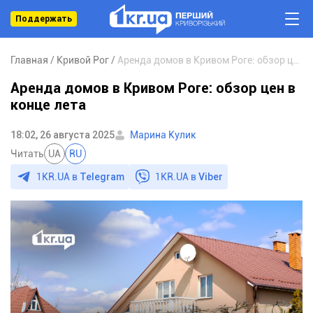
Поддержать
Главная
Кривой Рог
Аренда домов в Кривом Роге: обзор цен в конце лета
Аренда домов в Кривом Роге: обзор цен в
конце лета
18:02, 26 августа 2025
Марина Кулик
Читать
UA
RU
1KR.UA в
Telegram
1KR.UA в
Viber